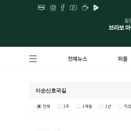
전체뉴스
피플
전체
1주
1개월
1년
직