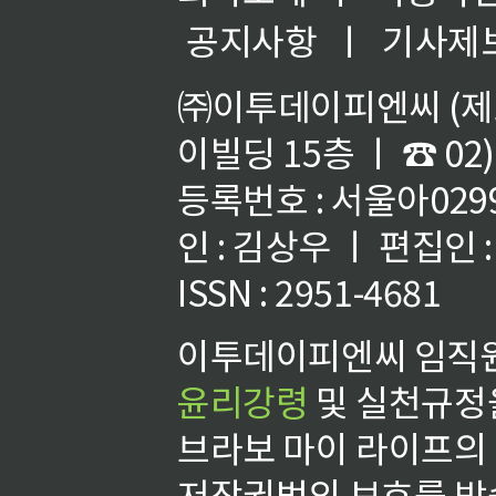
공지사항
ㅣ
기사제
㈜이투데이피엔씨 (제호
이빌딩 15층 ㅣ ☎ 02)
등록번호 : 서울아02992
인 : 김상우 ㅣ 편집인
ISSN : 2951-4681
이투데이피엔씨 임직원
윤리강령
및 실천규정을
브라보 마이 라이프의
저작권법의 보호를 받