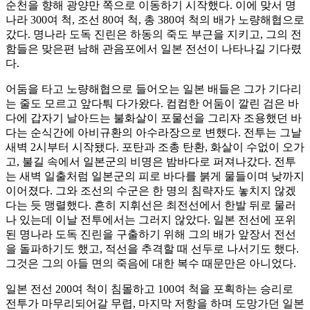
순천을 향해 광양만 쪽으로 이동하기 시작했다. 이에 맞서 명
나라 300여 척, 조선 80여 척, 총 380여 척의 배가 노량해협으로
갔다. 명나라 도독 진린은 하동의 죽도 부근을 지키고, 그의 전
함들은 맞은편 남해 관음포에서 일본 전선이 나타나길 기다렸
다.
어둠을 타고 노량해협으로 들어오는 일본 배들은 그가 기다리
는 줄도 모르고 앞다퉈 다가왔다. 컴컴한 어둠이 깔린 검은 바
다에 갑자기 날아드는 불화살이 포물선을 그리자 조용했던 바
다는 순식간에 아비규환의 아수라장으로 변했다. 전투는 그날
새벽 2시부터 시작됐다. 포탄과 조총 탄환, 화살이 수없이 오가
고, 불길 속에서 일본군의 비명은 밤바다로 퍼져나갔다. 전투
는 새벽 일출처럼 일본군의 피로 바다를 붉게 물들이며 낮까지
이어졌다. 그와 조선의 수군은 한 명의 침략자도 놓치지 않겠
다는 듯 맹렬했다. 흔히 지휘선은 최전선에서 한발 뒤로 물러
나 있는데 이날 전투에서는 그러지 않았다. 일본 전선에 포위
된 명나라 도독 진린을 구출하기 위해 그의 배가 앞장서 전선
을 돌파하기도 했고, 적선을 추격할 때 선두로 나서기도 했다.
그것은 그의 아들 면의 죽음에 대한 복수 때문만은 아니었다.
일본 전선 200여 척이 침몰하고 100여 척을 포획하는 승리로
전투가 마무리되어갈 무렵, 마지막 저항을 하며 도망가던 일본