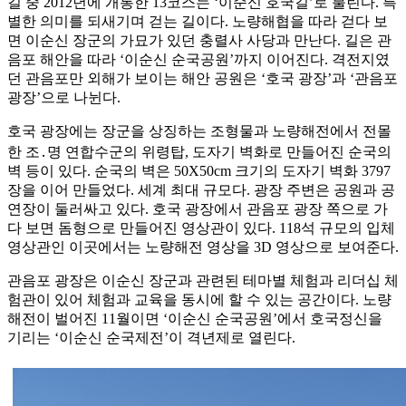
길 중 2012년에 개통한 13코스는 ‘이순신 호국길’로 불린다. 특
별한 의미를 되새기며 걷는 길이다. 노량해협을 따라 걷다 보
면 이순신 장군의 가묘가 있던 충렬사 사당과 만난다. 길은 관
음포 해안을 따라 ‘이순신 순국공원’까지 이어진다. 격전지였
던 관음포만 외해가 보이는 해안 공원은 ‘호국 광장’과 ‘관음포
광장’으로 나뉜다.
호국 광장에는 장군을 상징하는 조형물과 노량해전에서 전몰
한 조․명 연합수군의 위령탑, 도자기 벽화로 만들어진 순국의
벽 등이 있다. 순국의 벽은 50X50cm 크기의 도자기 벽화 3797
장을 이어 만들었다. 세계 최대 규모다. 광장 주변은 공원과 공
연장이 둘러싸고 있다. 호국 광장에서 관음포 광장 쪽으로 가
다 보면 돔형으로 만들어진 영상관이 있다. 118석 규모의 입체
영상관인 이곳에서는 노량해전 영상을 3D 영상으로 보여준다.
관음포 광장은 이순신 장군과 관련된 테마별 체험과 리더십 체
험관이 있어 체험과 교육을 동시에 할 수 있는 공간이다. 노량
해전이 벌어진 11월이면 ‘이순신 순국공원’에서 호국정신을
기리는 ‘이순신 순국제전’이 격년제로 열린다.