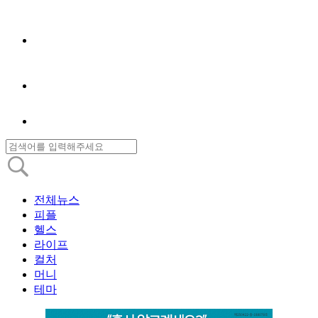
전체뉴스
피플
헬스
라이프
컬처
머니
테마