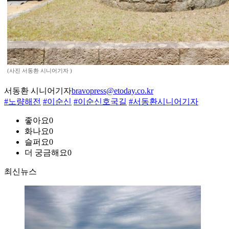
(사진 서동환 시니어기자 )
서동환 시니어기자
bravopress@etoday.co.kr
#노량해전
#이순신
#이순신호국길
#서동환시니어기자
좋아요
0
화나요
0
슬퍼요
0
더 궁금해요
0
최신뉴스