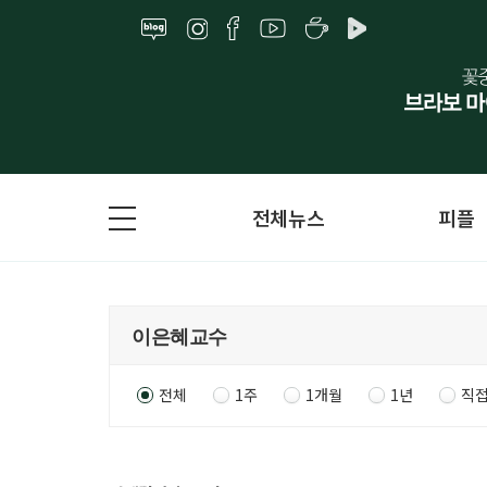
전체뉴스
피플
전체
1주
1개월
1년
직