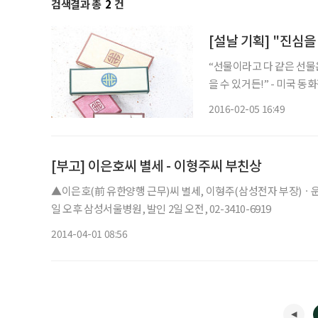
검색결과 총
2
건
[설날 기획] "진심
“선물이라고 다 같은 선물
을 수 있거든!” - 미국 동화작
운 출발을 준비하는 달이다
2016-02-05 16:49
로 대표되는 밸런타인데이도
[부고] 이은호씨 별세 - 이형주씨 부친상
▲이은호(前 유한양행 근무)씨 별세, 이형주(삼성전자 부장)ㆍ
일 오후 삼성서울병원, 발인 2일 오전, 02-3410-6919
2014-04-01 08:56