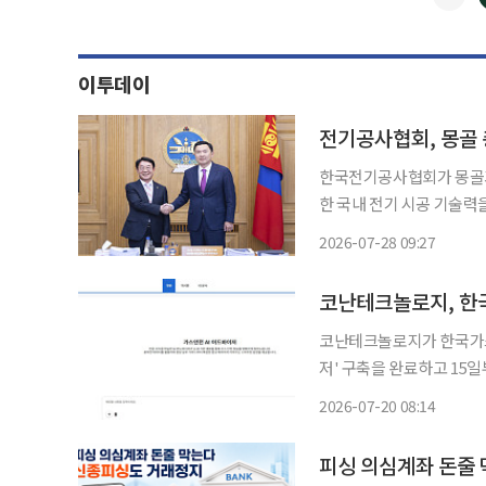
이투데이
전기공사협회, 몽골 
한국전기공사협회가 몽골과 
한 국내 전기 시공 기술력
해외 진출 판로를 넓히겠다는 구상이다. 전기공사협회는 2
2026-07-28 09:27
골 울란바토르 총리실을 방
코난테크놀로지가 한국가스
저' 구축을 완료하고 15일부터 
바이저는 공사 직원들이 법령
2026-07-20 08:14
요한 전문 자료를 쉽게 검
피싱 의심계좌 돈줄