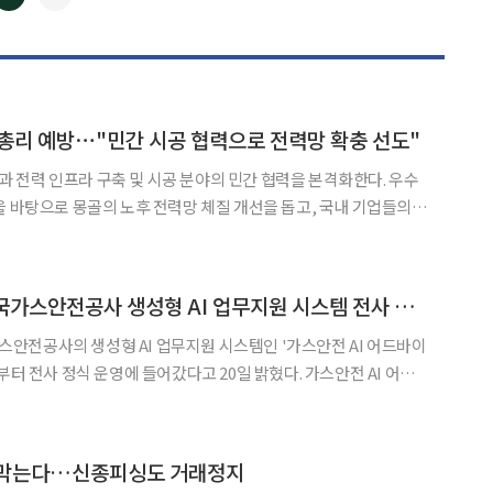
◀
▶
총리 예방⋯"민간 시공 협력으로 전력망 확충 선도"
전력 인프라 구축 및 시공 분야의 민간 협력을 본격화한다. 우수
을 바탕으로 몽골의 노후 전력망 체질 개선을 돕고, 국내 기업들의
7일 이형주 전기공사협회장이 몽
문해 냠오소르 오츠랄 몽골 총리를 예방했다고 28일 밝혔다
코난테크놀로지, 한국가스안전공사 생성형 AI 업무지원 시스템 전사 운영
안전공사의 생성형 AI 업무지원 시스템인 '가스안전 AI 어드바이
전사 정식 운영에 들어갔다고 20일 밝혔다. 가스안전 AI 어드
과 KGS Code, 내부 규정, 지침, 업무매뉴얼 등 업무 수행에 필
색하고 활용할 수 있도록 지원하는 생성형 AI 기반
 막는다…신종피싱도 거래정지