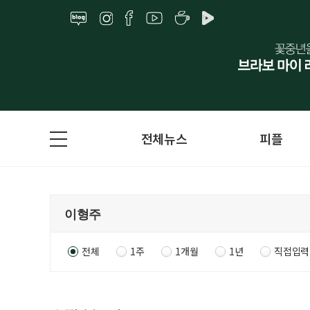
전체뉴스
피플
전체
1주
1개월
1년
직접입력