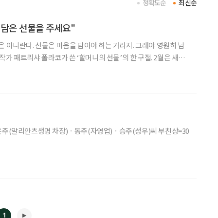
정확도순
최신순
을 담은 선물을 주세요"
은 아니란다. 선물은 마음을 담아야 하는 거라지. 그래야 영원히 남
가 패트리샤 폴라코가 쓴 ‘할머니의 선물’의 한 구절. 2월은 새로
. 설 명절이 있고, 아이들의 졸업과 입학이 줄줄이다. 초콜릿 선물
 있다. 이 얘기는 적어도 한 명 이상과 선물
운주(알리안츠생명 차장)ㆍ동주(자영업)ㆍ승주(성우)씨 부친상=30
1