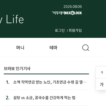
2026.08.06
로그인
회원가입
머니
테마
브라보 인기기사
가
1.
소액 직역연금 받는 노인, 기초연금 수령 길 열린
가
다
2.
설탕 vs 소금, 콩국수를 건강하게 먹는 법