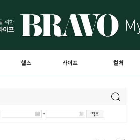
헬스
라이프
컬처
~
적용