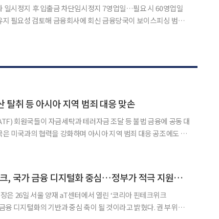
좌 일시정지 후 입출금 차단임시정지 7영업일…필요 시 60영업일
성 검토해 금융회사에 회신 금융당국이 보이스피싱 범주
피싱 의심계좌도 즉시 거래정지한다. 피해금이 다른 계좌로 빠르게
옮겨지거나 추가 피해자가 같은 계좌에 돈을 보내는 일을 막기 위한 조치다. 금융정보분석원(
산 탈취 등 아시아 지역 범죄 대응 맞손
F) 회원국들이 자금세탁과 테러자금 조달 등 불법 금융에 공동 대
국은 미국과의 협력을 강화하며 아시아 지역 범죄 대응 공조에도 나
에서 회원국 장관들이 공동선언문을 채택했다고 20일
권대영 금융위 “핀테크, 국가 금융 디지털화 중심…정부가 적극 지원할 것”
은 26일 서울 양재 aT센터에서 열린 ‘코리아 핀테크위크
금융 디지털화의 기반과 중심 축이 될 것이라고 밝혔다. 권 부위원