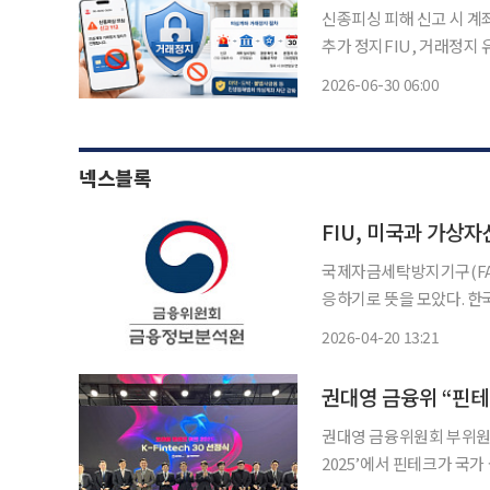
신종피싱 피해 신고 시 계
추가 정지FIU, 거래정지 유지 필요
에 포함되지 않았던 신종
2026-06-30 06:00
넥스블록
FIU, 미국과 가상자
국제자금세탁방지기구(FAT
응하기로 뜻을 모았다. 한
섰다. 금융정보분석원(FIU)은 17일(현지시간) 미국 워싱턴 D.C. 국제통화기금(IMF) 본부에
2026-04-20 13:21
서 열린 FATF 장관회의
권대영 금융위원회 부위원장
2025’에서 핀테크가 국가 