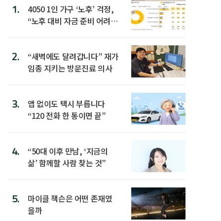
1.
4050 1인 가구 ‘노후’ 걱정,
“노후 대비 자금 준비 어려
워”
2.
“새벽에도 달려갑니다” 재가
임종 지키는 방문진료 의사
3.
앱 없이도 택시 부릅니다
“120 전화 한 통이면 끝”
4.
“50대 이후 만남, ‘지금의
삶’ 함께할 사람 찾는 것”
5.
마이클 잭슨은 어떤 존재였
을까