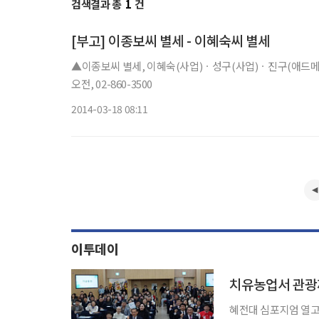
검색결과 총
1
건
[부고] 이종보씨 별세 - 이혜숙씨 별세
▲이종보씨 별세, 이혜숙(사업)ㆍ성구(사업)ㆍ진구(애드메리
오전, 02-860-3500
2014-03-18 08:11
이투데이
치유농업서 관광까
혜전대 심포지엄 열고