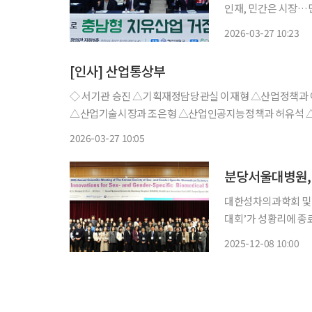
인재, 민간은 시장…민관협력 기반 
대응해 농업·식품·관
2026-03-27 10:23
험형 치유농업을 넘어
역경제
[인사] 산업통상부
◇ 서기관 승진 △기획재정담당관실 이재형 △산업정책과
△산업기술시장과 조은형 △산업인공지능정책과 허유석 
익 △통상협정협상총괄과 박희경 △무역진흥과 유강열 △
2026-03-27 10:05
△기획재정담당
분당서울대병원,
대한성차의과학회 및 
대회’가 성황리에 종료됐다고 8일 밝혔다. 지
홀에서 개최된 이번 
2025-12-08 10:00
울대병원 성차의학연
회는 소피