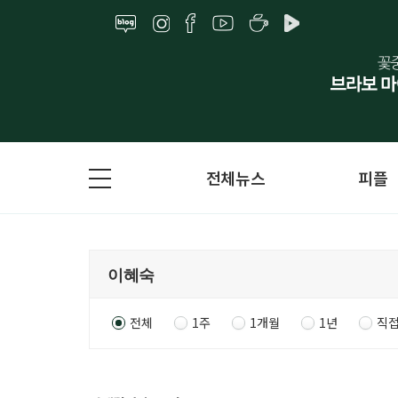
전체뉴스
피플
전체
1주
1개월
1년
직