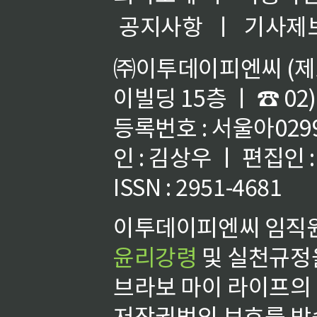
공지사항
ㅣ
기사제
㈜이투데이피엔씨 (제호
이빌딩 15층 ㅣ ☎ 02)
등록번호 : 서울아02992
인 : 김상우 ㅣ 편집인
ISSN : 2951-4681
이투데이피엔씨 임직원
윤리강령
및 실천규정을
브라보 마이 라이프의
저작권법의 보호를 받