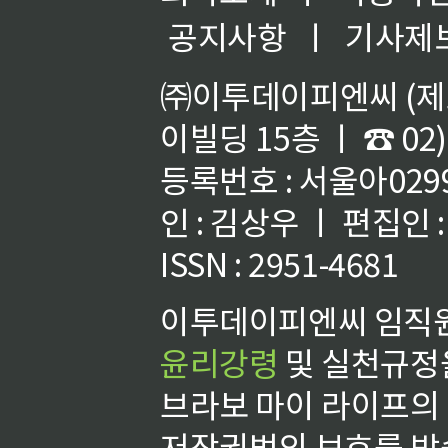
공지사항
ㅣ
기사제
㈜이투데이피엔씨 (제호
이빌딩 15층 ㅣ ☎ 02)
등록번호 : 서울아02992
인 : 김상우 ㅣ 편집인
ISSN : 2951-4681
이투데이피엔씨 임직원
윤리강령
및 실천규정을
브라보 마이 라이프의
저작권법의 보호를 받