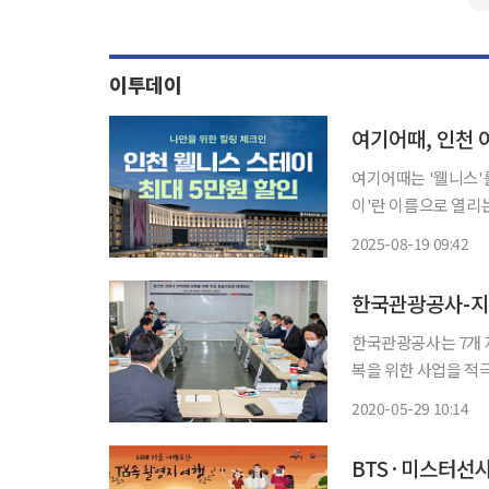
이투데이
여기어때, 인천 
여기어때는 '웰니스'를
이'란 이름으로 열리
용하는 최대 5만 원권
2025-08-19 09:42
14개 웰니스 체험 상
한국관광공사-지역
한국관광공사는 7개 
복을 위한 사업을 적극적으로 
서 지역관광공사 기관
2020-05-29 10:14
행'에 대한 국민적 
BTS·미스터선샤