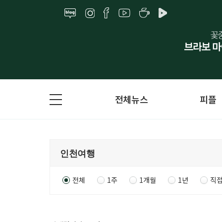
전체뉴스
피플
전체
1주
1개월
1년
직