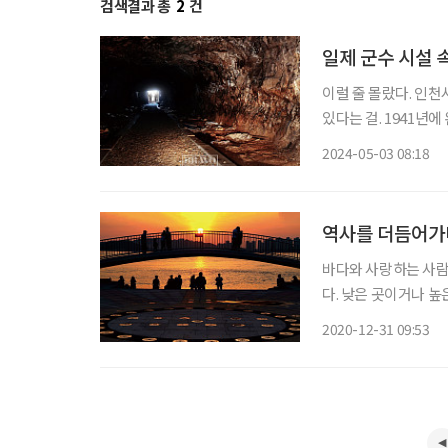
검색결과 총
2
건
일제 군수 시설 
이럴 줄 몰랐다. 인
있다는 걸. 1941년
군조병창(이하 ‘조병창
2024-05-03 08:18
지(캠프마켓)와 부영
역사를 더듬어가
바다와 사랑하는 사람
다. 낮은 곳이거나 높
천을 거쳐간 근대 역
2020-12-31 09:53
를 걸으면 하루짜리 