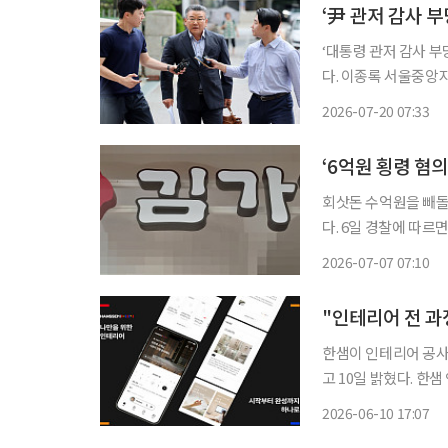
‘尹 관저 감사 
‘대통령 관저 감사 부
다. 이종록 서울중앙지법 영장전담 부장판사는 이날 오전 10시 직권남용 혐의를 받는 유 위원
에 대한 구속 전 피의자 심문(영장실질
2026-07-20 07:33
‘6억원 횡령 혐
회삿돈 수억원을 빼돌
다. 6일 경찰에 따르면 서울 성북경찰서는 김 회장을 특정경제범죄 가중처벌법상 횡령 혐의로
지난달 15일 검찰에 송치했다. 김 회장은 지난 2023년 1월부터 
2026-07-07 07:10
"인테리어 전 과정
한샘이 인테리어 공사
고 10일 밝혔다. 한샘 인테리어 플래너는 한샘의 인테리어 상담·시공 시스템을 모바일 환경에
최적화해 구현한 플랫
2026-06-10 17:07
화하고, 최신 버전으