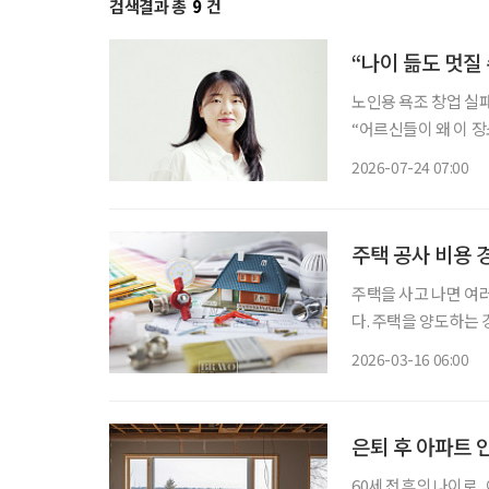
검색결과 총
9
건
“나이 듦도 멋질
노인용 욕조 창업 실
“어르신들이 왜 이 장소에 나와 계신 것
대표는 수업 중 지도
2026-07-24 07:00
주택 공사 비용 
주택을 사고 나면 여
다. 주택을 양도하는
산하는데, 이때 이러
2026-03-16 06:00
은퇴 후 아파트 
60세 전후의 나이로