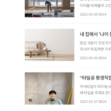
리어를 바꿔볼까 고민
찾아가야 할지 ‘멘붕
2023-05-04 09:14
내 집에서 '나이
많은 사람이 직장 위
자녀가 독립하면 거주
법이지만, 로망만을 
2023-05-02 08:54
원래 살던 집을 가꿔 
“타일공 평생직업
악어타일의 최지웅(41
에 타일을 주제로 한
을 썼다. 타일공이자 
2023-02-27 08:26
창작의 교차점에 있다