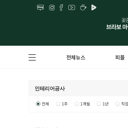
전체뉴스
피플
전체
1주
1개월
1년
직