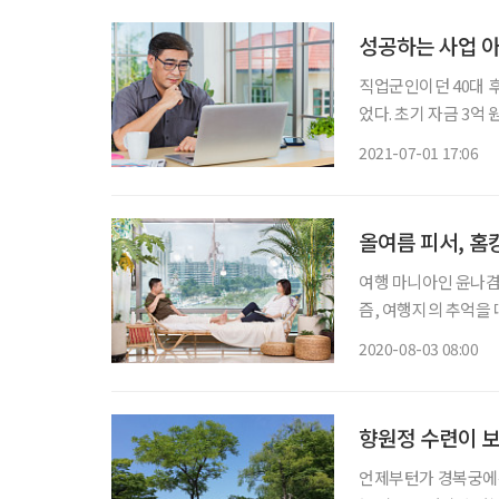
성공하는 사업 
직업군인이던 40대 
었다. 초기 자금 3억
다. 지자체 상담센터를
2021-07-01 17:06
든 것이 패인이었다.
올여름 피서, 
여행 마니아인 윤나겸 
즘, 여행지의 추억을
멋스럽게 변신시켰다.
2020-08-03 08:00
향원정 수련이 보
언제부턴가 경복궁에는