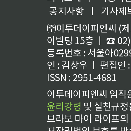
공지사항
ㅣ
기사제
㈜이투데이피엔씨 (제호
이빌딩 15층 ㅣ ☎ 02)
등록번호 : 서울아02992
인 : 김상우 ㅣ 편집인
ISSN : 2951-4681
이투데이피엔씨 임직원
윤리강령
및 실천규정을
브라보 마이 라이프의
저작권법의 보호를 받