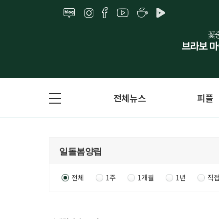
전체뉴스
피플
전체
1주
1개월
1년
직