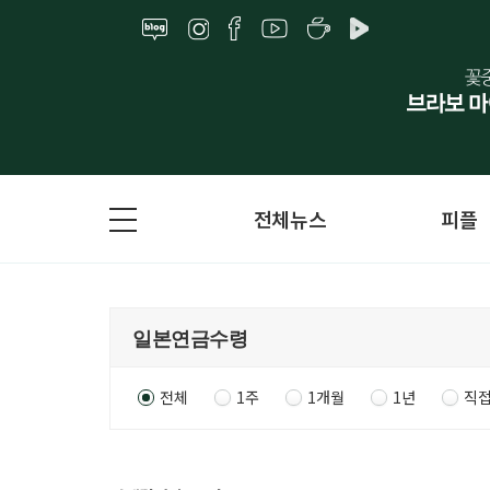
전체뉴스
피플
전체
1주
1개월
1년
직