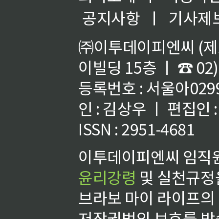
공지사항
ㅣ
기사제
㈜이투데이피엔씨 (제호
이빌딩 15층 ㅣ ☎ 02)
등록번호 : 서울아02992
인 : 김상우 ㅣ 편집인
ISSN : 2951-4681
이투데이피엔씨 임직원
윤리강령
및 실천규정을
브라보 마이 라이프의
저작권법의 보호를 받