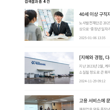
검색결과 총
4
건
40세 이상 구직
노사발전재단은 2025
상으로 ‘중장년 일자리상담버스’를 운행한다
터 전문 컨설턴트와 
2025-01-06 13:35
설팅, 맞춤형 교육 
[지혜와 경험, 
지난 2023년 2월,
소실될 정도로 큰 화재
력 수급 문제까지 떠
2024-11-29 09:12
중장년내일센터의 도움
고용 서비스에 문
재취업을 앞둔 중장년