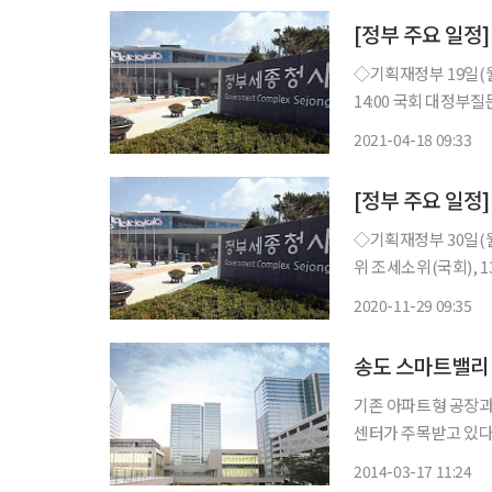
[정부 주요 일정]
◇기획재정부 19일(월) △부총리 09:00 부동산 투기 의혹 수사협력 관련회의(서울청사),
14:00 국회 대정부질문(국회) △2021년 상반기 지역별고용조사 
균형발전위원회, 정부
2021-04-18 09:33
[정부 주요 일정]
◇기획재정부 30일(월) △부총리 14:00 기재위 전체회의(국회) △기재부 1차관 10:00 기재
위 조세소위(국회), 1
월 산업활동동향(석간)
2020-11-29 09:35
(2020. 11) 
송도 스마트밸리 
기존 아파트형 공장과
센터가 주목받고 있다. 송도 스마트밸리는 송도국제도시에 들어선 첫 지식산업센터로 
제도시를 중소기업의 
2014-03-17 11:24
를 원하는 협력업체와