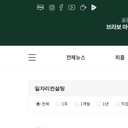
전체뉴스
피플
전체
1주
1개월
1년
직