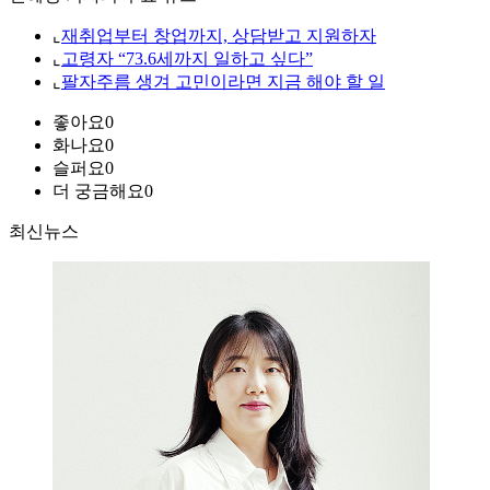
⌞
재취업부터 창업까지, 상담받고 지원하자
⌞
고령자 “73.6세까지 일하고 싶다”
⌞
팔자주름 생겨 고민이라면 지금 해야 할 일
좋아요
0
화나요
0
슬퍼요
0
더 궁금해요
0
최신뉴스