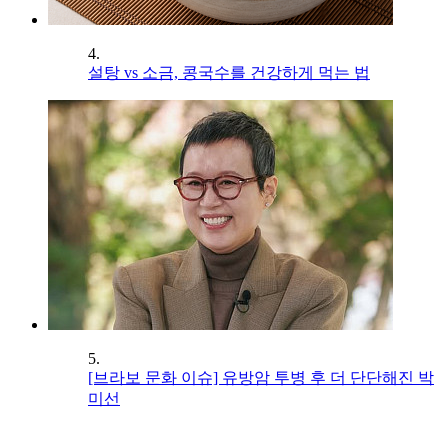
4.
설탕 vs 소금, 콩국수를 건강하게 먹는 법
5.
[브라보 문화 이슈] 유방암 투병 후 더 단단해진 박
미선