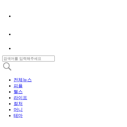
전체뉴스
피플
헬스
라이프
컬처
머니
테마