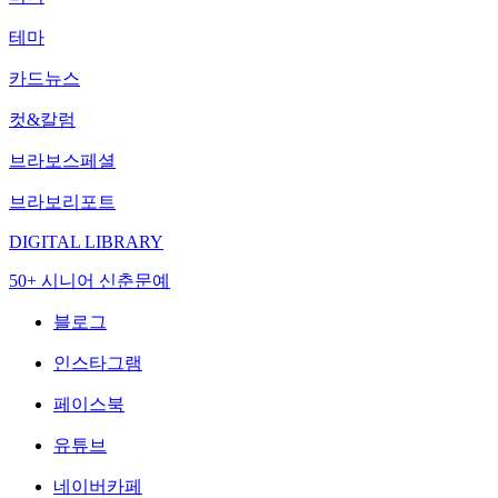
테마
카드뉴스
컷&칼럼
브라보스페셜
브라보리포트
DIGITAL LIBRARY
50+ 시니어 신춘문예
블로그
인스타그램
페이스북
유튜브
네이버카페