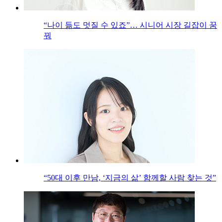
“나이 듦도 멋질 수 있죠”… 시니어 시장 길잡이 꿈
꿔
“50대 이후 만남, ‘지금의 삶’ 함께할 사람 찾는 것”