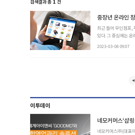
검색결과 총
1
건
중장년 온라인 창
최근 들어 무인점포,
있다. 그 중심에는 
장 관리 등에 인력을
2023-03-08 09:07
는 게 장점이다. 물론
이투데이
네모커머스‘샵링
네모커머스㈜(대표이사 이