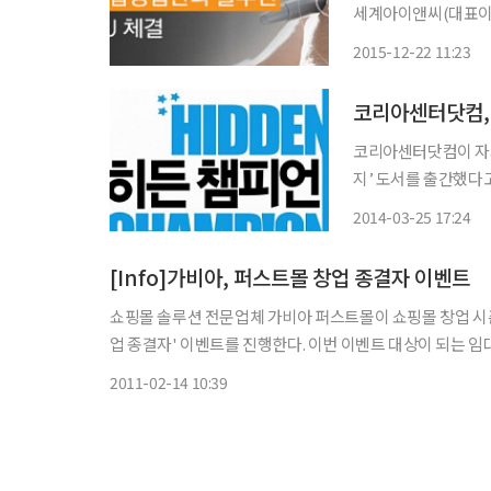
세계아이앤씨(대표이사
(MOU)을 체결함으로써 또 
2015-12-22 11:23
루션 “샵링커”와 신
코리아센터닷컴, 
코리아센터닷컴이 자사
지’ 도서를 출간했다고 25일 밝혔다. ‘히든챔피언, 
작한 코리아센터닷컴이
2014-03-25 17:24
담아냈다. 이
[Info]가비아, 퍼스트몰 창업 종결자 이벤트
쇼핑몰 솔루션 전문업체 가비아 퍼스트몰이 쇼핑몰 창업 시즌을
업 종결자' 이벤트를 진행한다. 이번 이벤트 대상이 되는 임대형 쇼핑몰 솔루션은 프리미엄몰과 소셜프리미엄몰로 구성된다. 프리
미엄몰은 용량 추가 및 트래픽 무제한에 운용효율을 높이는 
2011-02-14 10:39