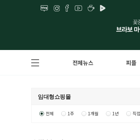
전체뉴스
피플
전체
1주
1개월
1년
직