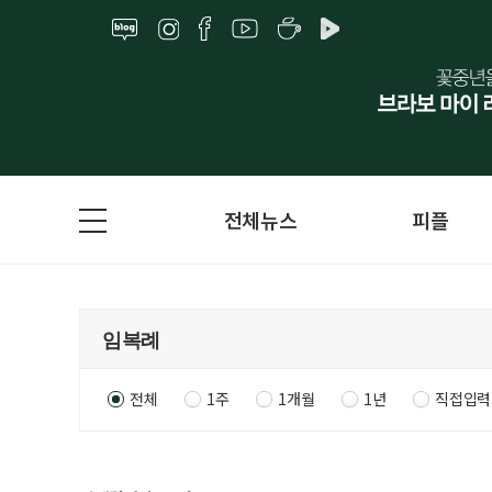
전체뉴스
피플
전체
1주
1개월
1년
직접입력