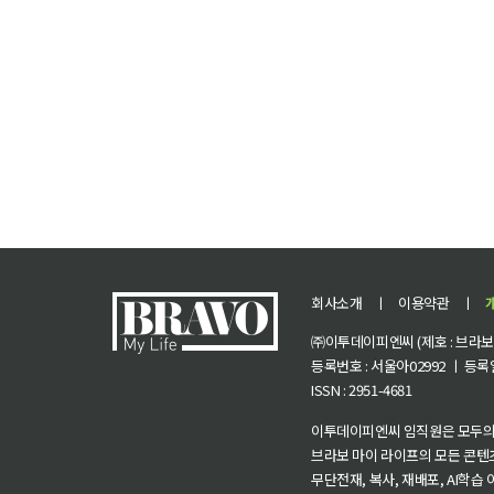
회사소개
ㅣ
이용약관
ㅣ
㈜이투데이피엔씨 (제호 : 브라보 마
등록번호 : 서울아02992 ㅣ 등록일자
ISSN : 2951-4681
이투데이피엔씨 임직원은 모두의
브라보 마이 라이프의 모든 콘텐
무단전재, 복사, 재배포, AI학습