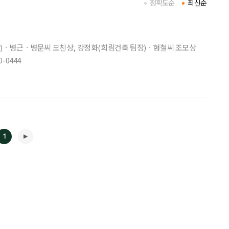
정확도순
최신순
)ㆍ병근ㆍ병문씨 모친상, 강정화(희림건축 팀장)ㆍ형철씨 조모상
-0444
1
◀
▶