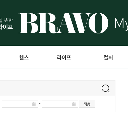
헬스
라이프
컬처
~
적용