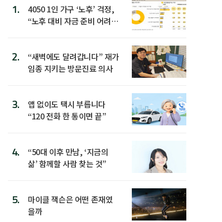
1.
4050 1인 가구 ‘노후’ 걱정,
“노후 대비 자금 준비 어려
워”
2.
“새벽에도 달려갑니다” 재가
임종 지키는 방문진료 의사
3.
앱 없이도 택시 부릅니다
“120 전화 한 통이면 끝”
4.
“50대 이후 만남, ‘지금의
삶’ 함께할 사람 찾는 것”
5.
마이클 잭슨은 어떤 존재였
을까