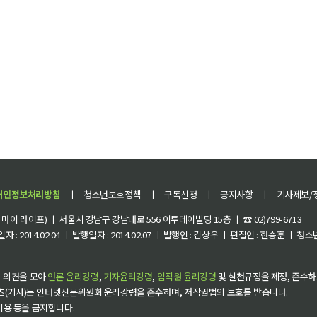
개인정보처리방침
ㅣ
청소년보호정책
ㅣ
구독신청
ㅣ
공지사항
ㅣ
기사제보/
이 라이프) ㅣ 서울시 강남구 강남대로 556 이투데이빌딩 15층 ㅣ ☎ 02)799-6713
 : 2014.02.04 ㅣ 발행일자 : 2014.02.07 ㅣ 발행인 : 김상우 ㅣ 편집인 : 한승훈 ㅣ
 의견을 모아
언론 윤리강령
,
기자윤리강령
,
임직원 윤리강령
및 실천규정을 제정, 준수하
츠(기사)는 인터넷신문위원회 윤리강령을 준수하며, 저작권법의 보호를 받습니다.
 이용 등을 금지합니다.