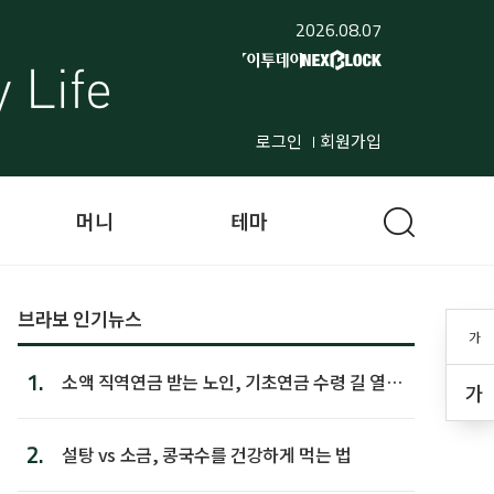
2026.08.07
로그인
회원가입
머니
테마
브라보 인기뉴스
가
1.
소액 직역연금 받는 노인, 기초연금 수령 길 열린
가
다
2.
설탕 vs 소금, 콩국수를 건강하게 먹는 법