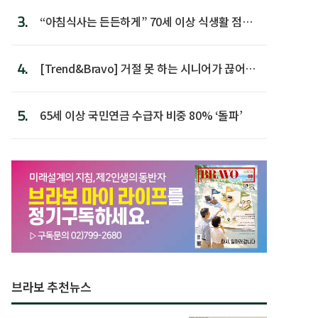
3.
“아침식사는 든든하게” 70세 이상 식생활 점수
가장 높아
4.
[Trend&Bravo] 거절 못 하는 시니어가 끊어야
할 행동 5
5.
65세 이상 국민연금 수급자 비중 80% ‘돌파’
브라보 추천뉴스