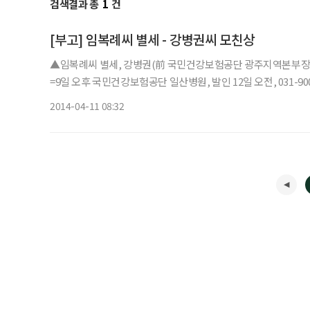
검색결과 총
1
건
[부고] 임복례씨 별세 - 강병권씨 모친상
▲임복례씨 별세, 강병권(前 국민건강보험공단 광주지역본부장
=9일 오후 국민건강보험공단 일산병원, 발인 12일 오전, 031-900
2014-04-11 08:32