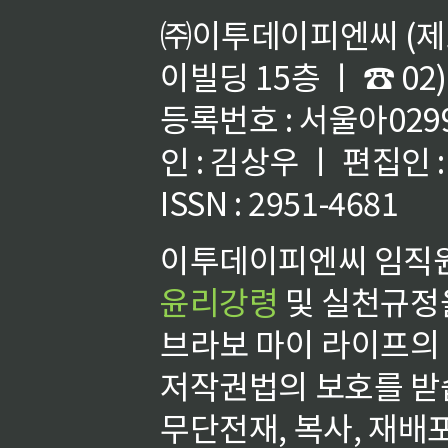
㈜이투데이피엔씨 (제호
이빌딩 15층 ㅣ ☎ 02)
등록번호 : 서울아02992
인 : 김상우 ㅣ 편집인
ISSN : 2951-4681
이투데이피엔씨 임직원
윤리강령
및 실천규정을
브라보 마이 라이프의
저작권법의 보호를 받
무단전재, 복사, 재배포