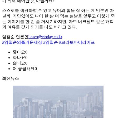
기 위해 태어난 것 아닐까요?”
스스로를 객관화할 수 있고 유머의 힘을 잘 아는 게 언론인 아
닐까. 가만있어도 나이 한 살 더 먹는 설날을 앞두고 이렇게 죽
는 이야기를 한 건 좀 거시기하지만, 아트 버크월드 같은 해학
과 여유를 갖게 되기를 나도 바라고 있다.
임철순 언론인
bravo@etoday.co.kr
#임철순의즐거운세상
#임철순
#브라보마이라이프
좋아요
0
화나요
0
슬퍼요
0
더 궁금해요
0
최신뉴스