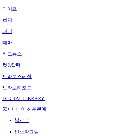
라이프
컬처
머니
테마
카드뉴스
컷&칼럼
브라보스페셜
브라보리포트
DIGITAL LIBRARY
50+ 시니어 신춘문예
블로그
인스타그램