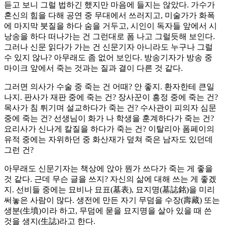
듣고 보니 그럴 법하긴 했지만 마음에 들지는 않았다. 가수가
혼신의 힘을 다해 공연 중 무대에서 쓰러지고, 미술가가 화폭
에 마지막 붓질을 하다 숨을 거두고, 시인이 독자들 앞에서 시
낭송을 하다 떠나가는 건 그런대로 폼 나고 그럴듯해 보인다.
그러나 신문 읽다가 가는 건 신문기자 아니라도 누구나 그럴
수 있지 않나? 아무래도 좀 없어 보인다. 방송기자가 방송 중
마이크 앞에서 죽는 것과는 질과 결이 다른 것 같다.
그러면 의사가 수술 중 죽는 건 어때? 안 좋지. 환자한테 큰일
나지. 판사가 재판 중에 죽는 건? 장사꾼이 흥정 중에 죽는 건?
목사가 침 튀기며 설교하다가 죽는 건? 수사관이 피의자 심문
중에 죽는 건? 선생님이 화가 나 학생을 훈계하다가 죽는 건?
요리사가 신나게 칼질을 하다가 죽는 건? 이탈리아 폼페이의
유적 중에는 자위하던 중 화산재가 덮쳐 죽은 남자도 있던데
그런 건?
아무래도 신문기자는 책상에 앉아 뭔가 쓰다가 죽는 게 좋을
것 같다. 근데 무슨 글을 쓰지? 자신의 삶에 대해 쓰는 게 좋겠
지. 선비들 중에는 묘비나 묘표(墓表), 묘지명(墓誌銘)을 미리
써놓은 사람이 많다. 생전에 만든 자기 무덤을 수장(壽藏) 또는
생분(生墳)이라 하고, 무덤에 묻을 묘지명을 살아 있을 때 쓴
것을 생지(生誌)라고 한다.