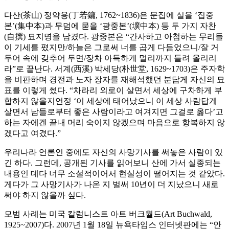
다산(茶山) 정약용(丁若鏞, 1762~1836)은 문집에 실을 ‘집중
본’(集中本)과 무덤에 묻을 ‘광중본’(壙中本) 등 두 가지 자찬
(自撰) 묘지명을 남겼다. 광중본은 “간사하고 아첨하는 무리들
이 기세를 폈지만/하늘은 그로써 너를 곱게 다듬었으니/잘 거
두어 속에 갖추어 두면/장차 아득하게 멀리까지 들려 올리리
라”로 끝난다. 서계(西溪) 박세당(朴世堂, 1629~1703)은 주자학
을 비판하며 경전과 노자 장자를 재해석했던 분답게 자신의 묘
표를 이렇게 썼다. “차라리 외로이 살면서 세상에 구차하게 부
합하지 않을지언정 ‘이 세상에 태어났으니 이 세상 사람답게
살면서 남들로부터 좋은 사람이라고 여겨지면 그걸로 옳다’고
하는 자에겐 끝내 머리 숙이지 않겠으며 마음으로 항복하지 않
겠다고 여겼다.”
우리나라 언론인 중에도 자신의 사망기사를 써놓은 사람이 있
긴 하다. 그런데, 공개된 기사를 읽어보니 산에 가서 실종되는
내용인 데다 너무 소설적이어서 현실성이 떨어지는 것 같았다.
게다가 그 사망기사가 나온 지 벌써 10년이 더 지났으니 새로
써야 하지 않을까 싶다.
모범 사례는 미국 칼럼니스트 아트 버크월드(Art Buchwald,
1925~2007)다. 2007년 1월 18일 뉴욕타임스 인터넷판에는 “안