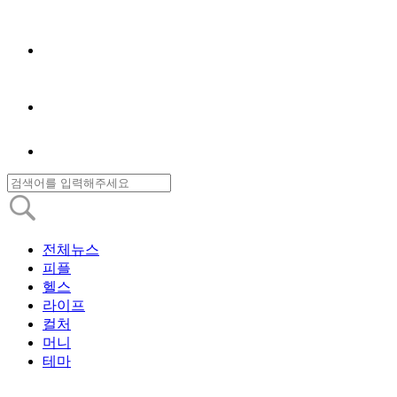
전체뉴스
피플
헬스
라이프
컬처
머니
테마