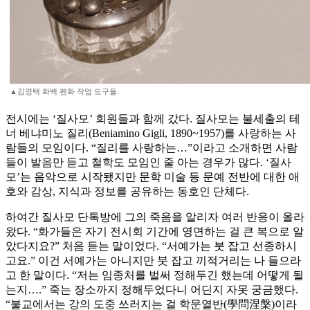
▲김영택 화백 펜화 작업 도구들.
전시에는 ‘질사모’ 회원들과 함께 갔다. 질사모는 불세출의 테
너 베냐미노 질리(Beniamino Gigli, 1890~1957)를 사랑하는 사
람들의 모임이다. “질리를 사랑하는…”이라고 소개하면 사람
들이 발음만 듣고 철학도 모임인 줄 아는 경우가 많다. ‘질사
모’는 음악으로 시작됐지만 문학 미술 등 문예 전반에 대한 애
호와 감상, 지식과 정보를 공유하는 동호인 단체다.
하여간 질사모 단톡방에 그의 죽음을 알리자 여러 반응이 올라
왔다. “화가들은 자기 전시회 기간에 영면하는 걸 큰 복으로 알
았다지요?” 처음 듣는 말이었다. “서예가는 붓 잡고 선종하시
고요.” 이건 서예가는 아니지만 붓 잡고 끼적거리는 나 들으라
고 한 말이다. “저는 임종처를 벌써 정해두긴 했는데 어떻게 될
는지….” 죽는 장소까지 정해두었다니 어딘지 자못 궁금했다.
“불교에서는 강의 도중 쓰러지는 걸 학문열반(學問涅槃)이라