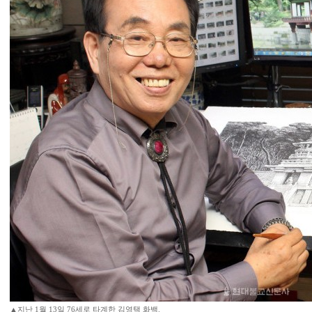
▲지난 1월 13일 76세로 타계한 김영택 화백.