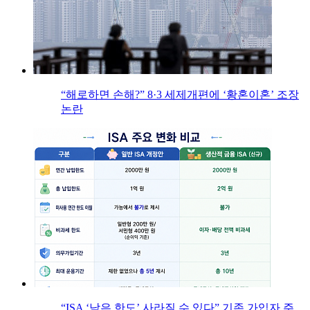
“해로하면 손해?” 8·3 세제개편에 ‘황혼이혼’ 조장
논란
“ISA ‘남은 한도’ 사라질 수 있다” 기존 가입자 주