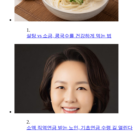
1.
설탕 vs 소금, 콩국수를 건강하게 먹는 법
2.
소액 직역연금 받는 노인, 기초연금 수령 길 열린다