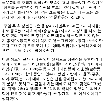
국무총리를 호되게 닦달하던 모습이 겹쳐 떠올랐다. 추 장관은
“정부를 공격한다든지 정권을 흔드는 것이 살아 있는 권력 수
사라고 미화돼선 안 된다”는 말도 했는데, 그에게는 모든 일이
금시작비가 아니라 금시작시(今是昨是)인 것 같다.
1주일 후 추 장관은 “(윤 총장이) 대권후보 (여론조사 지지율) 1
위로 등극했으니 차라리 (총장직을) 사퇴하고 정치를 하라”는
말도 했다. 언론이든 정치인이든 대권이라는 말은 쓰지 않는
게 좋지만, 등극은 아예 맞지도 않는 표현이다. 등극(登極)이란
문자 그대로 더 오를 곳이 없는 상태, 임금이나 황제의 자리에
오르는 것을 뜻하는 말이 아닌가.
이런 정도의 문자 지식과 언어 실력으로 장관직을 수행하려니
얼마나 힘이 들까. 허난설헌(許蘭雪軒)과 허균(許筠)의 아버지
허엽(許曄, 1517~1580)은 동·서인이 대립할 때 김효원(金孝元,
1542~1590)과 함께 동인의 영수가 됐던 사람이다. 율곡(栗谷)
이이(李珥)는 그에 대해 “자신은 선을 좋아한다고 했으나 시비
가 분명치 못하고 사람을 취하는 데에도 착오가 많았다”고 썼
다. 퇴계(退溪) 이황(李滉)은 “차라리 학식이 없었다면 착한 사
람이 됐을 것”이라고 개탄했다. 추 장관을 보며 이런 이야기도
생각했다.