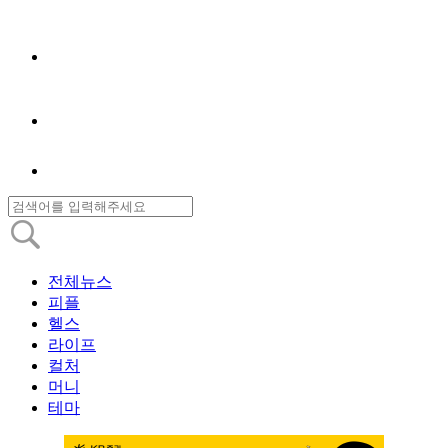
전체뉴스
피플
헬스
라이프
컬처
머니
테마