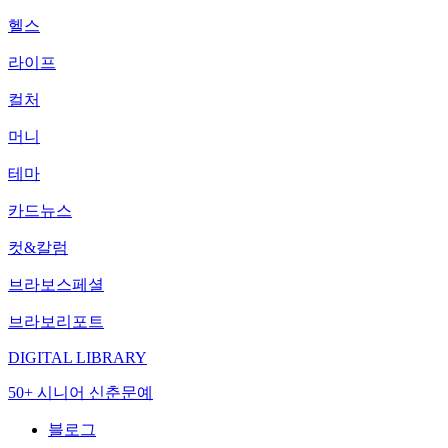
헬스
라이프
컬처
머니
테마
카드뉴스
컷&칼럼
브라보스페셜
브라보리포트
DIGITAL LIBRARY
50+ 시니어 신춘문예
블로그