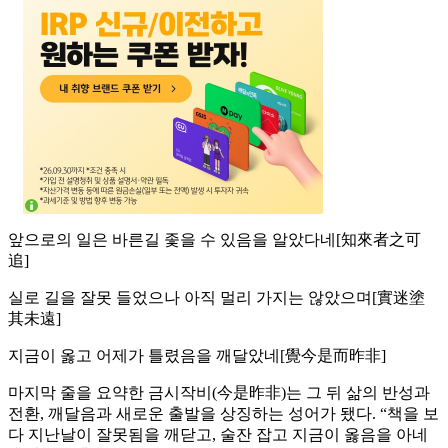
앞으로의 일은 바른길 좇을 수 있음을 알았다네[知來者之可
追]
실로 길을 잘못 들었으나 아직 멀리 가지는 않았으며[實迷塗
其未遠]
지금이 옳고 어제가 틀렸음을 깨달았네[覺今是而昨非]
마지막 줄을 요약한 금시작비(今是昨非)는 그 뒤 삶의 반성과
전환, 깨달음과 새로운 출발을 상징하는 성어가 됐다. “책을 보
다 지난날이 잘못됨을 깨닫고, 술잔 잡고 지금이 옳음을 아네