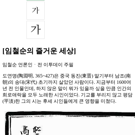
[임철순의 즐거운 세상]
임철순 언론인ㆍ전 이투데이 주필
도연명(陶淵明, 365~427)은 중국 동진(東晋) 말기부터 남조(南
朝)의 송대(宋代) 초기까지 살았던 사람이다. 지금부터 1600여
년 전 인물인데, 하지 않은 말이 뭐가 있을까 싶을 만큼 인간의
희로애락을 모두 노래한 시인이었다. 기교를 부리지 않고 평담
(平淡)한 그의 시는 후세 시인들에게 큰 영향을 미쳤다.