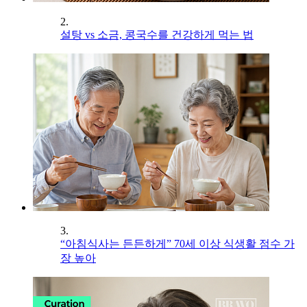
2.
설탕 vs 소금, 콩국수를 건강하게 먹는 법
3.
“아침식사는 든든하게” 70세 이상 식생활 점수 가
장 높아