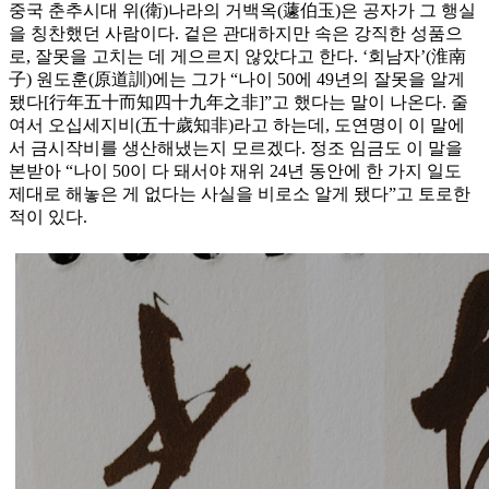
중국 춘추시대 위(衛)나라의 거백옥(蘧伯玉)은 공자가 그 행실
을 칭찬했던 사람이다. 겉은 관대하지만 속은 강직한 성품으
로, 잘못을 고치는 데 게으르지 않았다고 한다. ‘회남자’(淮南
子) 원도훈(原道訓)에는 그가 “나이 50에 49년의 잘못을 알게
됐다[行年五十而知四十九年之非]”고 했다는 말이 나온다. 줄
여서 오십세지비(五十歲知非)라고 하는데, 도연명이 이 말에
서 금시작비를 생산해냈는지 모르겠다. 정조 임금도 이 말을
본받아 “나이 50이 다 돼서야 재위 24년 동안에 한 가지 일도
제대로 해놓은 게 없다는 사실을 비로소 알게 됐다”고 토로한
적이 있다.