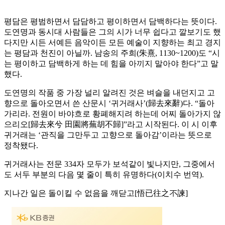
평담은 평범하면서 담담하고 평이하면서 담백하다는 뜻이다.
도연명과 동시대 사람들은 그의 시가 너무 쉽다고 깔보기도 했
다지만 시든 서예든 음악이든 모든 예술이 지향하는 최고 경지
는 평담과 천진이 아닐까. 남송의 주희(朱熹, 1130~1200)도 “시
는 평이하고 담백하게 하는 데 힘을 아끼지 말아야 한다”고 말
했다.
도연명의 작품 중 가장 널리 알려진 것은 벼슬을 내던지고 고
향으로 돌아오면서 쓴 산문시 ‘귀거래사’(歸去來辭)다. “돌아
가리라. 전원이 바야흐로 황폐해지려 하는데 어찌 돌아가지 않
으리오[歸去來兮 田園將蕪胡不歸]”라고 시작된다. 이 시 이후
귀거래는 ‘관직을 그만두고 고향으로 돌아감’이라는 뜻으로
정착됐다.
귀거래사는 전문 334자 모두가 보석같이 빛나지만, 그중에서
도 서두 부분의 다음 몇 줄이 특히 유명하다(이치수 번역).
지나간 일은 돌이킬 수 없음을 깨닫고[悟已往之不諫]