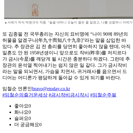
▲서예가 하석 박원규의 작품. “술을 대하니 오늘이 옳은 줄 알겠고, 나를 성찰하니 어제가 
또 김종필 전 국무총리는 자신의 묘비명에 “나이 90에 89년의
허물을 알겠구나[年九十而知八十九非]”라는 말을 삽입한 바
있다. 추 장관은 김 전 총리를 당연히 좋아하지 않을 텐데, 아직
일흔도 안 된 1958년생이니 앞으로도 작비(昨非)를 저지르다
가 금시(今是)를 깨닫게 될 시간은 충분하다 하겠다. 그런데 추
장관의 윤석열 찍어내기는 쉽지 않은 일 같다. 그가 금시작비
라는 말을 되뇌면서, 가슴을 치면서, 귀거래사를 읊으면서 드
디어는 어디론가 평담하게 돌아갈 수 있게 되기를 바란다.
임철순 언론인
bravo@etoday.co.kr
#임철순의즐거운세상
#금시작비금시작시
#임철순주필
좋아요
0
화나요
0
슬퍼요
0
더 궁금해요
0