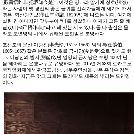
[觀書悟昨非 把酒知今是]”. 이것은 명나라 말기에 장호(張灝)
라는 사람이 옛 경전의 좋은 글귀를 전각가들에게 새기게 해서
엮은 ‘학산당인보(學山堂印譜, 1629년)’에 나오는 시다. 여기에
실린 건 아니지만 앞부분이 “나를 성찰하니 어제가 그른 줄 깨
닫겠네[省己悟昨非]”라고 돼 있는 시도 있다. 둘 다 출전은 몰
라도 도연명의 시에서 유래된 표현임은 분명하다.
조선조의 문신 이광진(李光軫, 1513~1566), 임의백(任義伯,
1605~1667) 같은 분들은 당호를 금시당(今是堂)으로 짓기도 했
다. 이광진의 별서(別墅)였던 밀양의 금시당은 수령 400여 년
을 헤아리는 은행나무로 유명하다. 또 2015년 제68회 로카르노
국제영화제에서 황금표범상, 남우주연상을 받은 홍상수 감독
의 영화 ‘지금은 맞고 그때는 틀리다’도 제목의 뿌리는 도연명
이다.