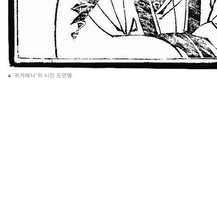
▲‘귀거래사’의 시인 도연명.