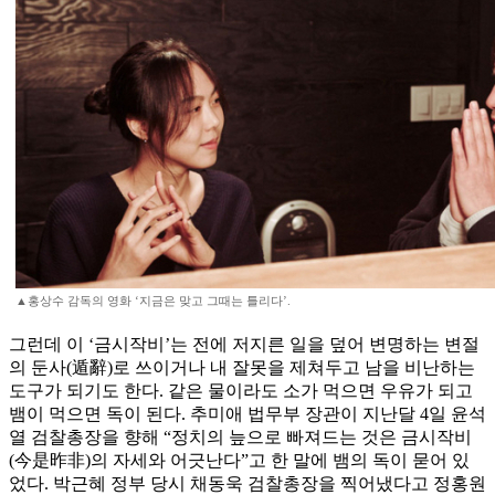
▲홍상수 감독의 영화 ‘지금은 맞고 그때는 틀리다’.
그런데 이 ‘금시작비’는 전에 저지른 일을 덮어 변명하는 변절
의 둔사(遁辭)로 쓰이거나 내 잘못을 제쳐두고 남을 비난하는
도구가 되기도 한다. 같은 물이라도 소가 먹으면 우유가 되고
뱀이 먹으면 독이 된다. 추미애 법무부 장관이 지난달 4일 윤석
열 검찰총장을 향해 “정치의 늪으로 빠져드는 것은 금시작비
(今是昨非)의 자세와 어긋난다”고 한 말에 뱀의 독이 묻어 있
었다. 박근혜 정부 당시 채동욱 검찰총장을 찍어냈다고 정홍원