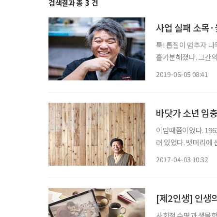
검색결과 총
3
건
사업 실패 소목·
툭! 톱질이 멈추자 
홀가분해졌다. 그간의
쪼그라든 통장 따위는
2019-06-05 08:41
육원에서 만난 김유(金
바닷가 소년 임
이맘때쯤이었다. 19
려 있었다. 뱃머리에 
심했다. 당시만 해도 
2017-04-03 10:32
걸렸다. 그래도 14세
[제2인생] 인생
사회적 수명과 생물학