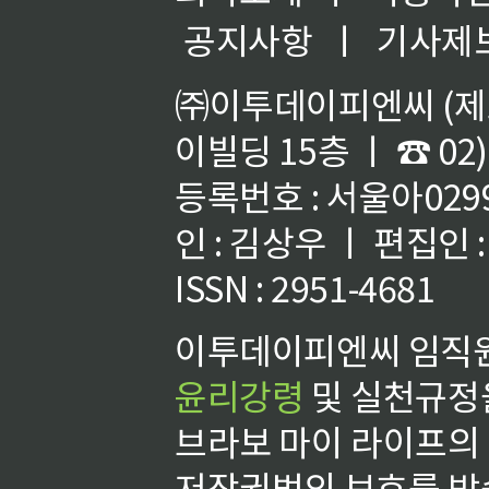
공지사항
ㅣ
기사제
㈜이투데이피엔씨 (제호
이빌딩 15층 ㅣ ☎ 02)
등록번호 : 서울아02992
인 : 김상우 ㅣ 편집인
ISSN : 2951-4681
이투데이피엔씨 임직원
윤리강령
및 실천규정을
브라보 마이 라이프의
저작권법의 보호를 받