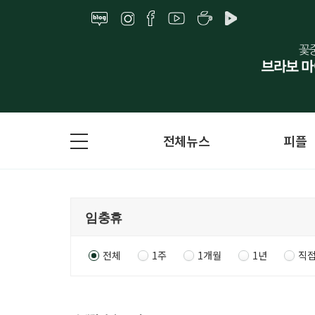
전체뉴스
피플
전체
1주
1개월
1년
직