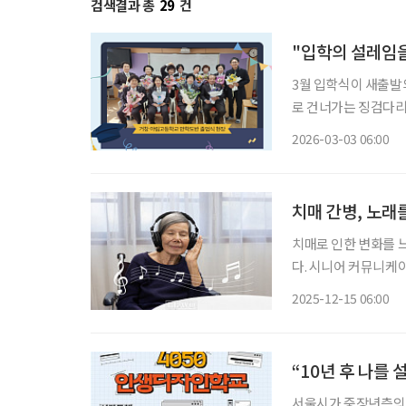
검색결과 총
29
건
"입학의 설레임을
3월 입학식이 새출발의
로 건너가는 징검다리
작’을 준비한다. 거
2026-03-03 06:00
치매 간병, 노래
치매로 인한 변화를 
다. 시니어 커뮤니케
‘치매 케어’에 관한 궁금증을 풀어드립니다. 
2025-12-15 06:00
을 받은 지 꽤 오래돼
“10년 후 나를
서울시가 중장년층의 