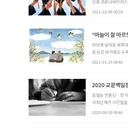
신종 코로나바이러스 감염증
첫 확진자가 발생한 
2021-02-09 09:28
로 인해 사람들의 사
“마늘이 잘 마르
마당에 널어둔 육쪽마늘
로 눈은 따가워도 수확
니 가뿐하면서도 무언
2021-01-27 09:46
작은 창살이 두 개 혹은
2020 교문백일
임철순 언론인ㆍ전 이투데이 주필 요즘도 백일장(白日場)
사회단체가 시민들을 
모습은 귀엽고, 한시
2020-08-19 09:46