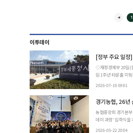
1
이투데이
[정부 주요 일정]
◇재정경제부 20일(월) △경제부총리 08:45 대외경제장관회의(세종청사), 13:30 부총리 취
임 1주년 타운홀 미팅(비공개) △제 271차 대외경제장관회의 개
일(화) △경제부총리 10:00 국무회의(청와대) △재경부 1차관 14:00 대한민국 전략경제 포럼
2026-07-19 09:01
농협중앙회 경기본부가
데미 과정' 입학식을
재 양성과 지역경제 활성화라는 두
2026-05-22 20:04