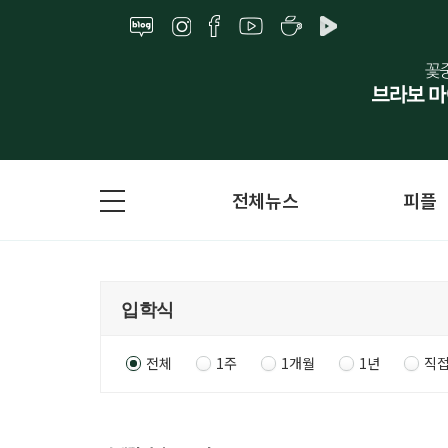
전체뉴스
피플
전체
1주
1개월
1년
직