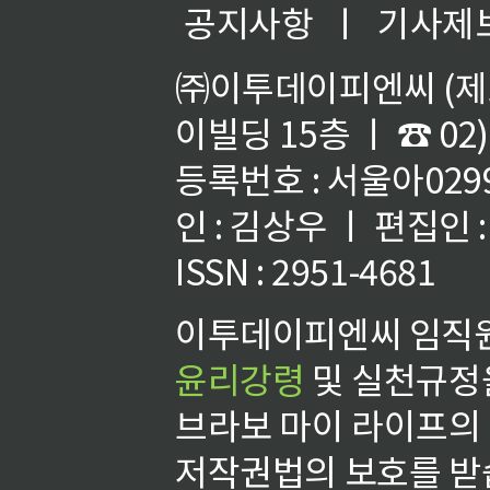
공지사항
ㅣ
기사제
㈜이투데이피엔씨 (제호
이빌딩 15층 ㅣ ☎ 02)
등록번호 : 서울아02992
인 : 김상우 ㅣ 편집인
ISSN : 2951-4681
이투데이피엔씨 임직원
윤리강령
및 실천규정을
브라보 마이 라이프의
저작권법의 보호를 받