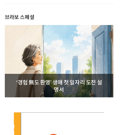
발간
브라보 스페셜
‘경험 無도 환영’ 생애 첫 일자리 도전 설
명서