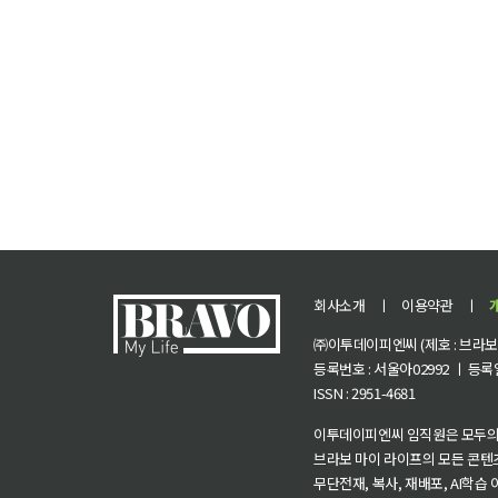
회사소개
ㅣ
이용약관
ㅣ
㈜이투데이피엔씨 (제호 : 브라보 마
등록번호 : 서울아02992 ㅣ 등록일자
ISSN : 2951-4681
이투데이피엔씨 임직원은 모두의
브라보 마이 라이프의 모든 콘텐
무단전재, 복사, 재배포, AI학습