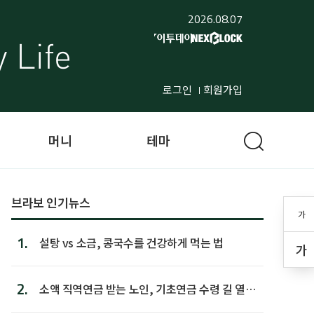
2026.08.07
로그인
회원가입
머니
테마
브라보 인기뉴스
가
1.
설탕 vs 소금, 콩국수를 건강하게 먹는 법
가
2.
소액 직역연금 받는 노인, 기초연금 수령 길 열린
다