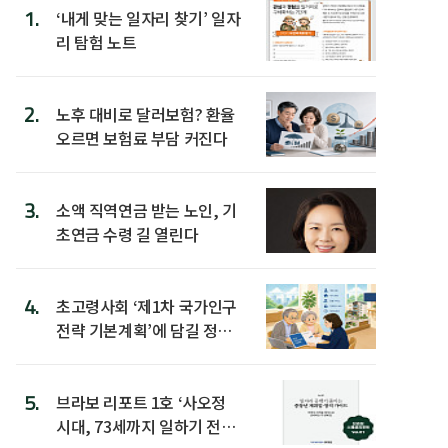
1.
‘내게 맞는 일자리 찾기’ 일자
리 탐험 노트
2.
노후 대비로 달러보험? 환율
오르면 보험료 부담 커진다
3.
소액 직역연금 받는 노인, 기
초연금 수령 길 열린다
4.
초고령사회 ‘제1차 국가인구
전략 기본계획’에 담길 정책
은
5.
브라보 리포트 1호 ‘사오정
시대, 73세까지 일하기 전략’