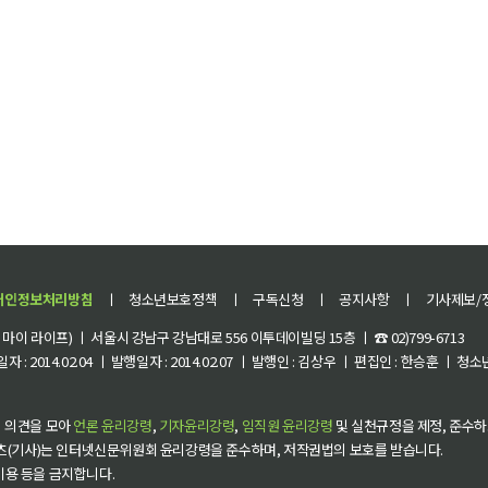
개인정보처리방침
ㅣ
청소년보호정책
ㅣ
구독신청
ㅣ
공지사항
ㅣ
기사제보/
이 라이프) ㅣ 서울시 강남구 강남대로 556 이투데이빌딩 15층 ㅣ ☎ 02)799-6713
 : 2014.02.04 ㅣ 발행일자 : 2014.02.07 ㅣ 발행인 : 김상우 ㅣ 편집인 : 한승훈 ㅣ
 의견을 모아
언론 윤리강령
,
기자윤리강령
,
임직원 윤리강령
및 실천규정을 제정, 준수하
츠(기사)는 인터넷신문위원회 윤리강령을 준수하며, 저작권법의 보호를 받습니다.
 이용 등을 금지합니다.