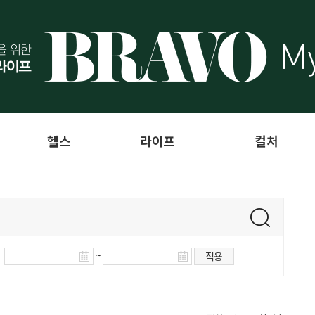
헬스
라이프
컬처
~
적용