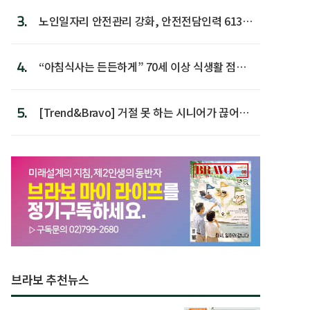
3.
노인일자리 안전관리 강화, 안전전담인력 613명
첫 배치
4.
“아침식사는 든든하게” 70세 이상 식생활 점수
가장 높아
5.
[Trend&Bravo] 거절 못 하는 시니어가 끊어야
할 행동 5
브라보 추천뉴스