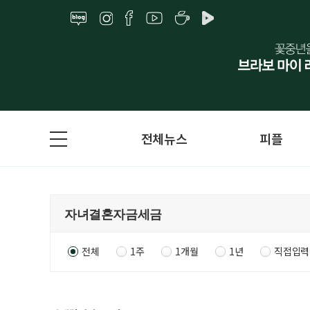
전체뉴스
피플
전체
1주
1개월
1년
직접입력