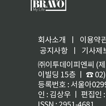
회사소개
ㅣ
이용약
공지사항
ㅣ
기사제
㈜이투데이피엔씨 (제호
이빌딩 15층 ㅣ ☎ 02)
등록번호 : 서울아02992
인 : 김상우 ㅣ 편집인
ISSN : 2951-4681