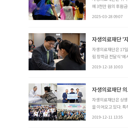
에 3천만 원의 후원금
달식에는 양 기관 주
2025-03-28 09:07
25개소 600여 명의
자생의료재단 '자
자생의료재단은 17일
림 장학금 전달식’에서
사업'은 어려운 여
2019-12-18 10:03
다. 이날 행사에서
자생의료재단은 상생하
을 이어오고 있다. 특
의 고령 지역 주민들이 혜택을 받았다. 2011년부
2019-12-11 13:35
합하면 그 수혜인원은