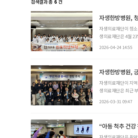
검색결과 총
6
건
자생한방병원, 
자생의료재단이 청소년
생의료재단은 4월 2
로그램’을 운영했다고 밝혔다. 이번 프로그램은 한의학에 대한 
2026-04-24 14:55
주도적 진로 설계를 
자생한방병원, 
자생의료재단이 지역사
생의료재단은 최근 
10kg 480포(약 1500만 원 상당)를 기
2026-03-31 09:47
식 자생의료재단 사회
“아동 척추 건강
자생의료재단은 취약계