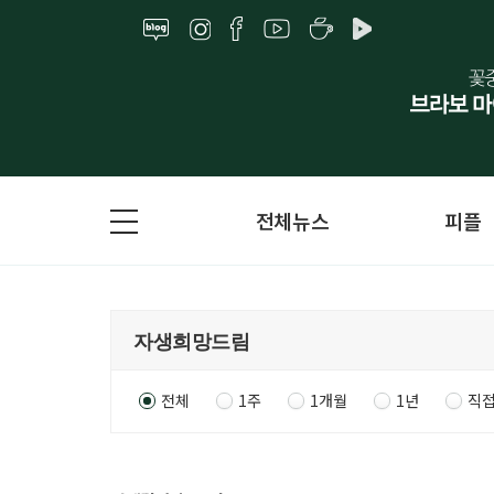
전체뉴스
피플
전체
1주
1개월
1년
직