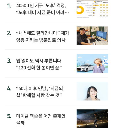
1.
4050 1인 가구 ‘노후’ 걱정,
“노후 대비 자금 준비 어려
워”
2.
“새벽에도 달려갑니다” 재가
임종 지키는 방문진료 의사
3.
앱 없이도 택시 부릅니다
“120 전화 한 통이면 끝”
4.
“50대 이후 만남, ‘지금의
삶’ 함께할 사람 찾는 것”
5.
마이클 잭슨은 어떤 존재였
을까