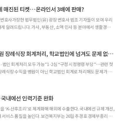
만에 매진된 티켓…온라인서 3배에 판매?
◀
▶
장현 법무법인(유) 광장 변호사 법조 기자들이 모여 우리
게 알려드립니다. 가사, 부동산, 소액 민사 등 분야에서 생활경제
맞닥트리면 당황할 수 있는 사건들, 이런 내용으로도 상담 받을 수
주제도 기존 판례와 법리를 비교‧분석하면서 재미있게 풀어
[단독] 법원 “대학병원 장례식장 회계처리, 학교법인에 넘겨도 문제 없어”
원·법인 회계처리 모두 가능”1·2심 “구청 시정명령 부당”⋯관련 첫
대전고법 행정2부(김병식 부장
건양교육재단이 대전광역시 서구청장을 상대로 낸 ‘시정명령
…국내에선 인력기준 완화
 ‘K-산후조리’로 체계화해 해외에 수출한다. 국내에선 규제 개선,
. 보건복지부는 26일 추경호 경제부총리 겸
 비상경제 장관회의에서 관계부처 합동으로 마련한 ‘생활밀착형
서비스 발전 방안(장례·산후조리)’을 발표했다. 복지부에 따르면, 2021년 기준