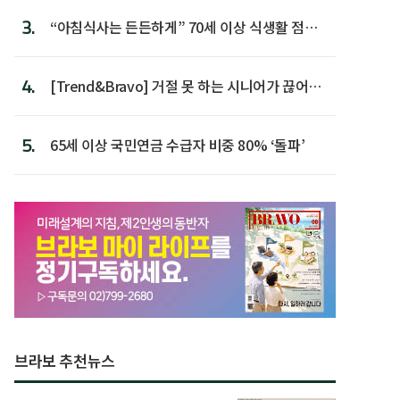
3.
“아침식사는 든든하게” 70세 이상 식생활 점수
가장 높아
4.
[Trend&Bravo] 거절 못 하는 시니어가 끊어야
할 행동 5
5.
65세 이상 국민연금 수급자 비중 80% ‘돌파’
브라보 추천뉴스