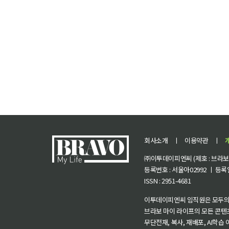
회사소개
ㅣ
이용약관
ㅣ
㈜이투데이피엔씨 (제호 : 브라보 마
등록번호 : 서울아02992 ㅣ 등록일자
ISSN : 2951-4681
이투데이피엔씨 임직원은 모두의
브라보 마이 라이프의 모든 콘텐
무단전재, 복사, 재배포, AI학습