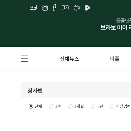
전체뉴스
피플
전체
1주
1개월
1년
직접입력