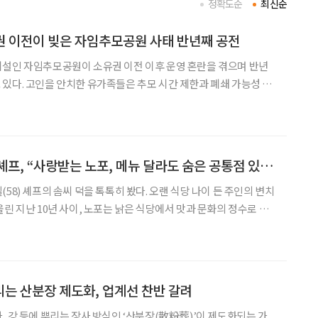
정확도순
최신순
권 이전이 빚은 자임추모공원 사태 반년째 공전
시설인 자임추모공원이 소유권 이전 이후 운영 혼란을 겪으며 반년
있다. 고인을 안치한 유가족들은 추모 시간 제한과 폐쇄 가능성 속
렷한 해결책은 보이지 않는 상태다. 자임추모공원은 민간이
 전주시 완산구에 위치해 약 1800기의 유골이 안치돼
음식 기록가 박찬일 셰프, “사랑받는 노포, 메뉴 달라도 숨은 공통점 있어”
58) 셰프의 솜씨 덕을 톡톡히 봤다. 오랜 식당 나이 든 주인의 변치
린 지난 10년 사이, 노포는 낡은 식당에서 맛과 문화의 정수로 변
을 깨달은 사람들은 그가 짓는 글을 안내서 삼는다. 오래된 것은 훌륭
고 믿는 음식 기행문에는 사람 냄새가 짙다.
는 산분장 제도화, 업계선 찬반 갈려
, 강 등에 뿌리는 장사 방식인 ‘산분장(散粉葬)’이 제도화되는 가