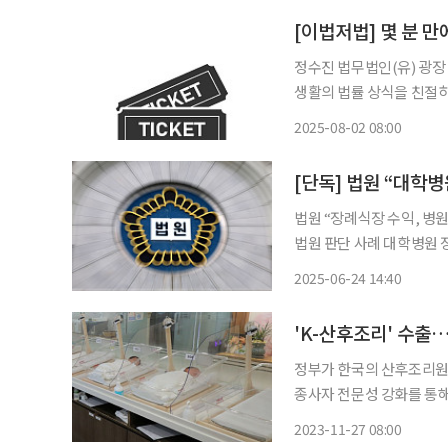
[이법저법] 몇 분 
정수진 법무법인(유) 광장 변호사가
생활의 법률 상식을 친절하
중심으로 소소하지만 막상 
2025-08-02 08:00
있을까 싶은 다소 엉뚱한 
법원 “장례식장 수익, 병
법원 판단 사례 대학병원 장례식장 수익을 병원이 아닌 학교법인 회계로 처리해도 문제가 없
다는 법원의 첫 구체적 판단이 나왔다. 24일 법조계에 따르면 
2025-06-24 14:40
판사)는 10일 학교법인 
'K-산후조리' 수출
정부가 한국의 산후조리원을
종사자 전문성 강화를 통해 서비스 품질을 높인다
기획재정부 장관이 주재한
2023-11-27 08:00