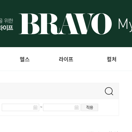
헬스
라이프
컬처
~
적용