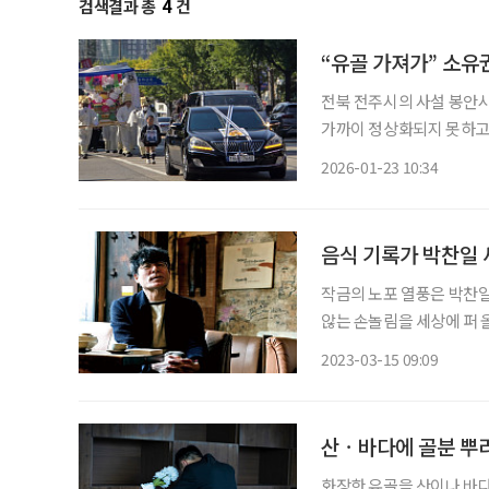
검색결과 총
4
건
“유골 가져가” 소유
전북 전주시의 사설 봉안
가까이 정상화되지 못하고 
에서 불안을 호소하고 있지만, 뚜
2026-01-23 10:34
운영하는 사설 봉안시설로,
작금의 노포 열풍은 박찬일(
않는 손놀림을 세상에 퍼 올
모했다. 이제 노포의 매력
2023-03-15 09:09
하고, 훌륭하기에 오래됐다
산ㆍ바다에 골분 뿌리
화장한 유골을 산이나 바다