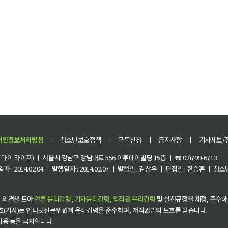
개인정보처리방침
ㅣ
청소년보호정책
ㅣ
구독신청
ㅣ
공지사항
ㅣ
기사제보/
이 라이프) ㅣ 서울시 강남구 강남대로 556 이투데이빌딩 15층 ㅣ ☎ 02)799-6713
 : 2014.02.04 ㅣ 발행일자 : 2014.02.07 ㅣ 발행인 : 김상우 ㅣ 편집인 : 한승훈 ㅣ
 의견을 모아
언론 윤리강령
,
기자윤리강령
,
임직원 윤리강령
및 실천규정을 제정, 준수하
츠(기사)는 인터넷신문위원회 윤리강령을 준수하며, 저작권법의 보호를 받습니다.
 이용 등을 금지합니다.