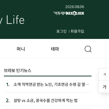
2026.08.06
로그인
회원가입
머니
테마
브라보 인기뉴스
가
1.
소액 직역연금 받는 노인, 기초연금 수령 길 열린
가
다
2.
설탕 vs 소금, 콩국수를 건강하게 먹는 법