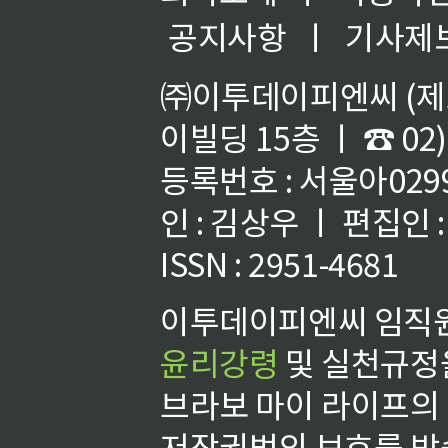
공지사항
ㅣ
기사제
㈜이투데이피엔씨 (제호
이빌딩 15층 ㅣ ☎ 02)
등록번호 : 서울아02992
인 : 김상우 ㅣ 편집인
ISSN : 2951-4681
이투데이피엔씨 임직원
윤리강령
및 실천규정을
브라보 마이 라이프의
저작권법의 보호를 받