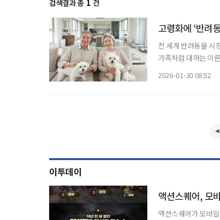
검색결과 총
1
건
고령화에 ‘반려동
전 세계 반려동물 시장
가족처럼 대하는 이른바 
물 산업이 고령화 사회의 새
2026-01-30 08:52
업체 퓨처마켓인사이트(Fu
이투데이
액션스퀘어, 모바
액션스퀘어가 모바일 