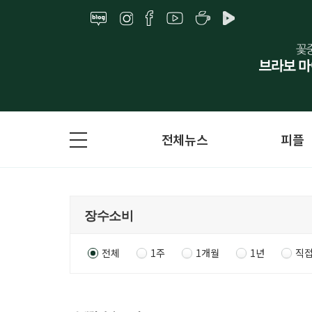
전체뉴스
피플
전체
1주
1개월
1년
직