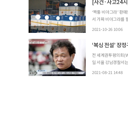
‘짝퉁 비아그라’ 판매한 불법 유통·
서 가짜 비아그라를 팔아
울시 민생사법경찰단은
2021-10-26 10:06
전 세계권투평의회(WB
일 서울 강남경찰서는
를 입건했다고 밝혔다. 장씨는 20일 오후 9시20분께 택시를 타고 이동하던 중 강남구 
2021-08-21 14:48
인근에서 하차하며 택