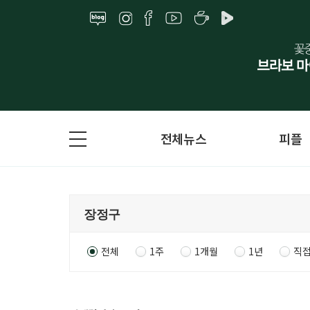
전체뉴스
피플
전체
1주
1개월
1년
직