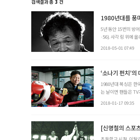
검색결과 총
3
건
1980년대를 풍
5년 동안 15번의 
·56). 사각 링 위
내는 “장정구! 장정구
2018-05-01 07:49
1500원을 겨우 냈던
‘소나기 펀치’의
1980년대 복싱은 한
는 날이면 팬들은 T
는 날이면 다방 주인이
2018-01-17 09:35
[신명철의 스포츠
초등학교 시절, 이탈