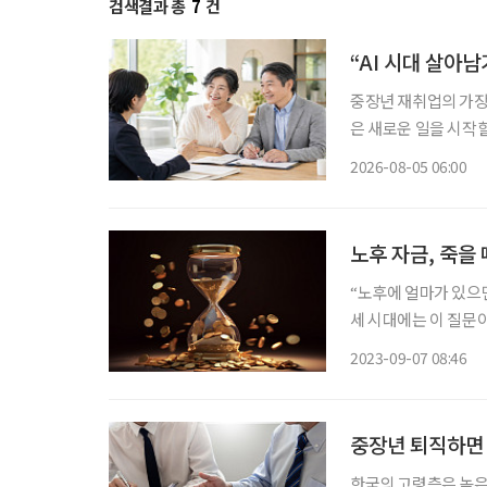
검색결과 총
7
건
“AI 시대 살아
중장년 재취업의 가장 
은 새로운 일을 시작할
이야기하는 지금 중요
2026-08-05 06:00
하는 일을 새로운 기
노후 자금, 죽을
“노후에 얼마가 있으면
세 시대에는 이 질문이
까지 살지 모른다’는 사실이기 때문이다. 평균 은퇴
2023-09-07 08:46
은퇴 후 1년 내 정규직
중장년 퇴직하면 
한국의 고령층은 높은