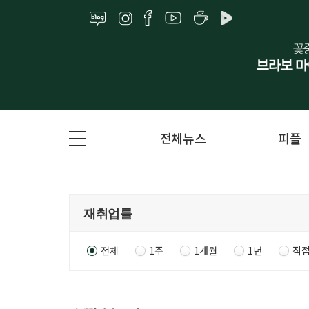
전체뉴스
피플
전체
1주
1개월
1년
직