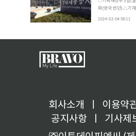
◇기획재정부 5일(월) △기재부 1차관 투자자 설명회·글로벌 은행 방문 및 양국 경제협력 강
화(영국 런던) △기재
간 △‘24년 아시아개발은행(ADB) △초급 전문가 (JPO)
2024-02-04 08:11
회사소개
ㅣ
이용약
공지사항
ㅣ
기사제
㈜이투데이피엔씨 (제호