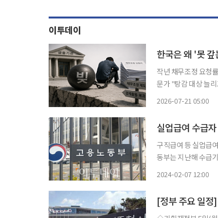
이투데이
한국은 왜 '못 갚
작년 채무조정 요청
문가 "탕감 대상 늘리고 선제적 정리
마련돼 있다. 개인회
2026-07-21 05:00
도 상환 능력을 잃은
요
실업급여 수급자 
구직급여 등 실업급여 
동부는 지난해 수급기간
취업률이 30%를 기록한 건 2016년
2024-02-07 12:00
점을 찍고 2016년까지
[정부 주요 일정]