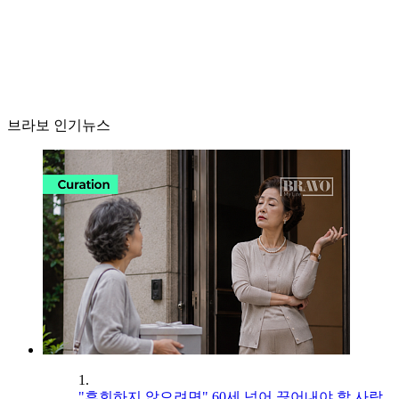
브라보 인기뉴스
1.
"후회하지 않으려면" 60세 넘어 끊어내야 할 사람