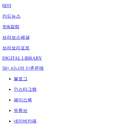
테마
카드뉴스
컷&칼럼
브라보스페셜
브라보리포트
DIGITAL LIBRARY
50+ 시니어 신춘문예
블로그
인스타그램
페이스북
유튜브
네이버카페