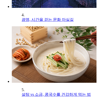
4.
광명, 시간을 걷는 문화 마실길
5.
설탕 vs 소금, 콩국수를 건강하게 먹는 법