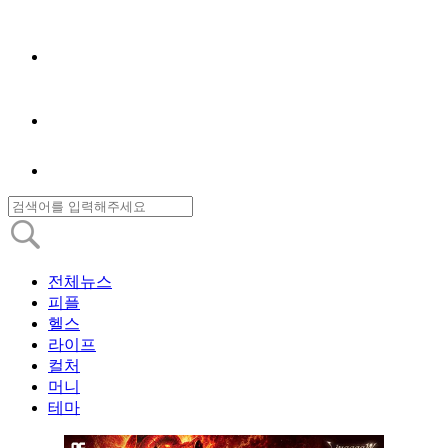
전체뉴스
피플
헬스
라이프
컬처
머니
테마