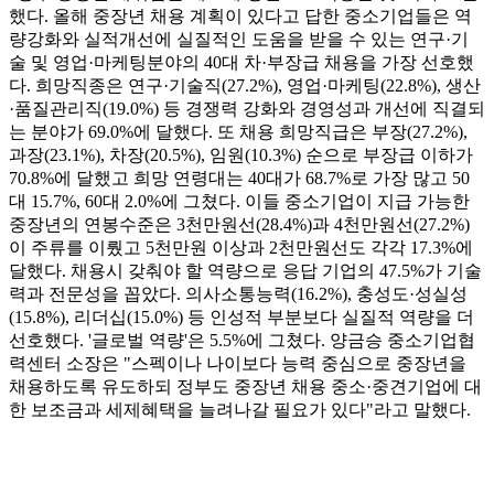
했다. 올해 중장년 채용 계획이 있다고 답한 중소기업들은 역
량강화와 실적개선에 실질적인 도움을 받을 수 있는 연구·기
술 및 영업·마케팅분야의 40대 차·부장급 채용을 가장 선호했
다. 희망직종은 연구·기술직(27.2%), 영업·마케팅(22.8%), 생산
·품질관리직(19.0%) 등 경쟁력 강화와 경영성과 개선에 직결되
는 분야가 69.0%에 달했다. 또 채용 희망직급은 부장(27.2%),
과장(23.1%), 차장(20.5%), 임원(10.3%) 순으로 부장급 이하가
70.8%에 달했고 희망 연령대는 40대가 68.7%로 가장 많고 50
대 15.7%, 60대 2.0%에 그쳤다. 이들 중소기업이 지급 가능한
중장년의 연봉수준은 3천만원선(28.4%)과 4천만원선(27.2%)
이 주류를 이뤘고 5천만원 이상과 2천만원선도 각각 17.3%에
달했다. 채용시 갖춰야 할 역량으로 응답 기업의 47.5%가 기술
력과 전문성을 꼽았다. 의사소통능력(16.2%), 충성도·성실성
(15.8%), 리더십(15.0%) 등 인성적 부분보다 실질적 역량을 더
선호했다. '글로벌 역량'은 5.5%에 그쳤다. 양금승 중소기업협
력센터 소장은 "스펙이나 나이보다 능력 중심으로 중장년을
채용하도록 유도하되 정부도 중장년 채용 중소·중견기업에 대
한 보조금과 세제혜택을 늘려나갈 필요가 있다"라고 말했다.