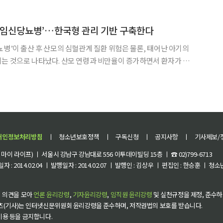
기존 치료제 대비 임상적으로 유의미
‘임신당뇨병’…한국형 관리 기반 구축한다
뇨병’이 출산 후 산모의 심혈관계 질환 위험은 물론, 태어난 아기의
는 것으로 나타났다. 산모 연령과 비만율이 증가하면서 환자가 지
후 추적관리와 국가 차원의 연구는 부족한 실정이다. 대한당뇨병
건연구원은 22일 서울 종로구 HJ비즈니스센터에서 공동 기자
개인정보처리방침
ㅣ
청소년보호정책
ㅣ
구독신청
ㅣ
공지사항
ㅣ
기사제보/
이 라이프) ㅣ 서울시 강남구 강남대로 556 이투데이빌딩 15층 ㅣ ☎ 02)799-6713
 : 2014.02.04 ㅣ 발행일자 : 2014.02.07 ㅣ 발행인 : 김상우 ㅣ 편집인 : 한승훈 ㅣ
 의견을 모아
언론 윤리강령
,
기자윤리강령
,
임직원 윤리강령
및 실천규정을 제정, 준수하
츠(기사)는 인터넷신문위원회 윤리강령을 준수하며, 저작권법의 보호를 받습니다.
 이용 등을 금지합니다.