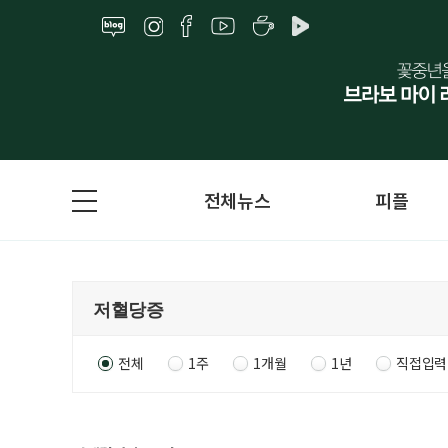
전체뉴스
피플
전체
1주
1개월
1년
직접입력