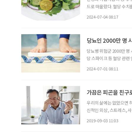
드로 떠올랐다. 혈당 수치
받고 있다. 사과 발효식초, 땅콩
2024-07-04 08:17
수화물은 소화 과정을 거쳐
당뇨인 2000만 명 
당뇨병 위험군 2000만 명
당 스파이크 등 혈당 관련
모르고, 알아도 절반은 치
2024-07-01 08:11
가끔은 피곤을 친구로
우리의 삶에는 없었으면 하는데 꼭
신적인 외상, 스트레스, 사
고 질병의 징후도 아닌 일종
2019-09-03 11:03
지금 이 글을 읽는 독자들,