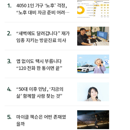
1.
4050 1인 가구 ‘노후’ 걱정,
“노후 대비 자금 준비 어려
워”
2.
“새벽에도 달려갑니다” 재가
임종 지키는 방문진료 의사
3.
앱 없이도 택시 부릅니다
“120 전화 한 통이면 끝”
4.
“50대 이후 만남, ‘지금의
삶’ 함께할 사람 찾는 것”
5.
마이클 잭슨은 어떤 존재였
을까