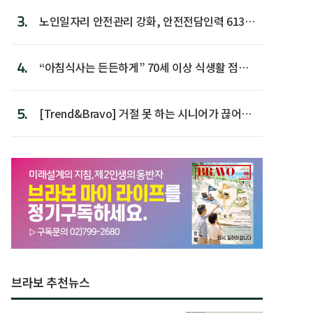
3.
노인일자리 안전관리 강화, 안전전담인력 613명
첫 배치
4.
“아침식사는 든든하게” 70세 이상 식생활 점수
가장 높아
5.
[Trend&Bravo] 거절 못 하는 시니어가 끊어야
할 행동 5
브라보 추천뉴스