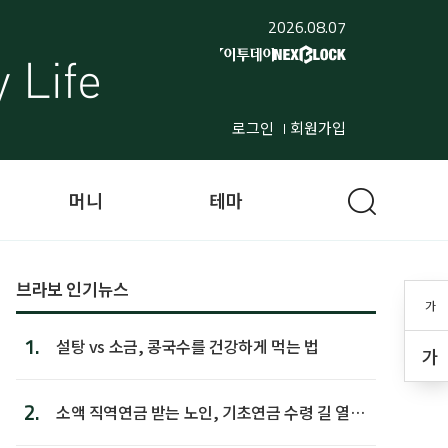
2026.08.07
로그인
회원가입
머니
테마
브라보 인기뉴스
가
1.
설탕 vs 소금, 콩국수를 건강하게 먹는 법
가
2.
소액 직역연금 받는 노인, 기초연금 수령 길 열린
다