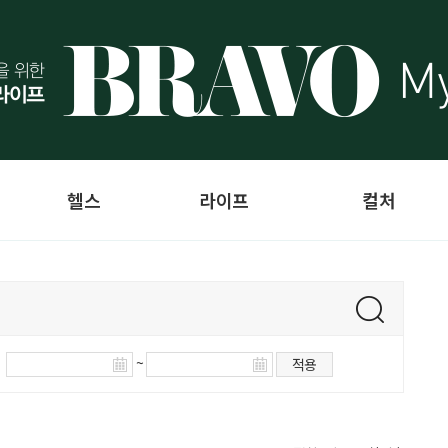
헬스
라이프
컬처
~
적용