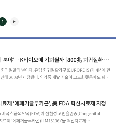
1
95% 치료제 없는 ‘이 분야’…K바이오에 기회될까 [800兆 희귀질환 시장]
◀
▶
 희귀질환의 날이다. 유럽 희귀질환기구(EURORDIS)가 4년에 한
했다. 의약품 개발 기술이 고도화됐음에도 희귀
충족 의료수요가 광범위하다. 글로벌 규제당국은 제도적 인센티브를
, 제약·바이오업계는 희귀질환을 차세대 성장 동력으로
료제 ‘에페거글루카곤’, 美 FDA 혁신치료제 지정
미국 식품의약국(FDA)이 선천성 고인슐린증(Congenital
CHI) 치료제 ‘에페거글루카곤(HM15136)’을 혁신치료제
 Designation·BTD)로 지정했다고 5일 밝혔다. FDA의 BTD는