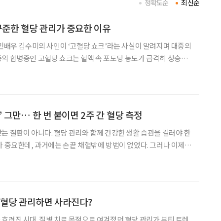
정확도순
최신순
 꾸준한 혈당 관리가 중요한 이유
국민배우 김수미의 사인이 ‘고혈당 쇼크’라는 사실이 알려지며 대중의
의 합병증인 고혈당 쇼크는 혈액 속 포도당 농도가 급격히 상승해
 말한다. 특히 고령의 고혈당증 환자일수록 고혈당 쇼크의 위험이
궁금증을 문준성 영남대학교병원 내분비대사내과 교수와 함께 풀
’ 그만… 한 번 붙이면 2주 간 혈당 측정
는 질환이 아니다. 혈당 관리와 함께 건강한 생활 습관을 길러야 한
가 중요한데, 과거에는 손끝 채혈밖에 방법이 없었다. 그러나 이제
개발되어 피를 뽑지 않고도 실시간으로 혈당을 측정할 수 있는 시대
가 됐다. 의료진도 연속혈당측정기 사용을 권장하는 분위기다. 자가 혈당검사
 혈당 관리하면 사라진다?
흐려진 시대. 질병 치료 목적으로 여겨졌던 혈당 관리가 뷰티 트렌