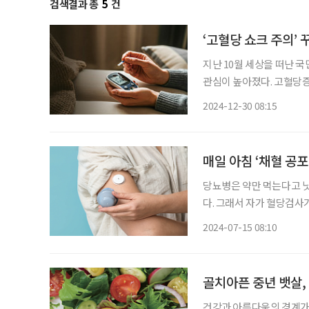
검색결과 총
5
건
‘고혈당 쇼크 주의’
지난 10월 세상을 떠난 
관심이 높아졌다. 고혈당증
신체 기능이 저하되는 것을
2024-12-30 08:15
높다. 고혈당증에 대한 
매일 아침 ‘채혈 공포
당뇨병은 약만 먹는다고 낫
다. 그래서 자가 혈당검사
연속혈당측정기(CGM)가 
2024-07-15 08:10
골치아픈 중년 뱃살,
건강과 아름다움의 경계가 