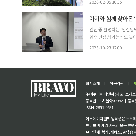
2026-02-05 10:35
중대한 질환을 대상으로 
아기와 함께 찾아온 
임신 중 발병하는 ‘임신당
향후 만성병 가능성도 높이
속적으로 늘고 있지만, 출산 
2025-10-23 12:00
학회와 질병관리청 국립보
회사소개
ㅣ
이용약관
ㅣ
㈜이투데이피엔씨 (제호 : 브라보 마
등록번호 : 서울아02992 ㅣ 등록일자
ISSN : 2951-4681
이투데이피엔씨 임직원은 모두의
브라보 마이 라이프의 모든 콘텐
무단전재, 복사, 재배포, AI학습