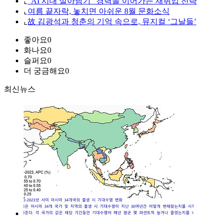
⌞
“AI 시대 살아남기” 경력을 이어가는 재취업 전략
⌞
여름 끝자락, 놓치면 아쉬운 8월 문화소식
⌞
故 김광석과 청춘의 기억 속으로, 뮤지컬 ‘그날들’
좋아요
0
화나요
0
슬퍼요
0
더 궁금해요
0
최신뉴스