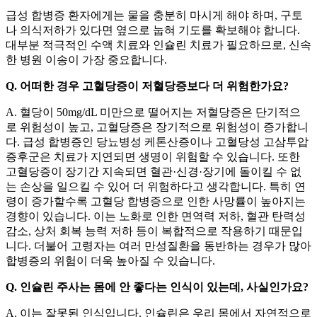
급성 합병증 환자에게는 물을 충분히 마시게 해야 하며, 구토
나 의식저하가 있다면 옆으로 눕혀 기도를 확보해야 합니다.
대부분 적극적인 수액 치료와 인슐린 치료가 필요하므로, 신속
한 병원 이송이 가장 중요합니다.
Q. 어떠한 경우 고혈당증이 저혈당증보다 더 위험한가요?
A. 혈당이 50mg/dL 미만으로 떨어지는 저혈당증은 단기적으
로 위험성이 높고, 고혈당증은 장기적으로 위험성이 증가합니
다. 급성 합병증인 당뇨병성 케톤산증이나 고혈당성 고삼투압
증후군은 치료가 지연되면 생명이 위험할 수 있습니다. 또한
고혈당증이 장기간 지속되면 혈관·신경·장기에 돌이킬 수 없
는 손상을 일으킬 수 있어 더 위험하다고 생각합니다. 특히 연
령이 증가할수록 고혈당 합병증으로 인한 사망률이 높아지는
경향이 있습니다. 이는 노화로 인한 면역력 저하, 혈관 탄력성
감소, 상처 회복 능력 저하 등이 복합적으로 작용하기 때문입
니다. 더불어 고령자는 여러 만성질환을 동반하는 경우가 많아
합병증의 위험이 더욱 높아질 수 있습니다.
Q. 인슐린 주사는 몸에 안 좋다는 인식이 있는데, 사실인가요?
A. 이는 잘못된 인식입니다. 인슐린은 우리 몸에서 자연적으로