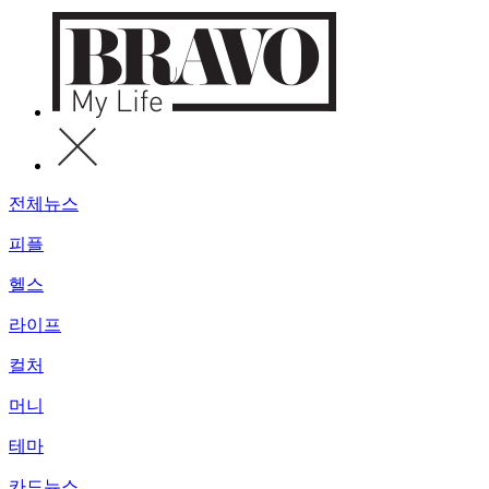
전체뉴스
피플
헬스
라이프
컬처
머니
테마
카드뉴스