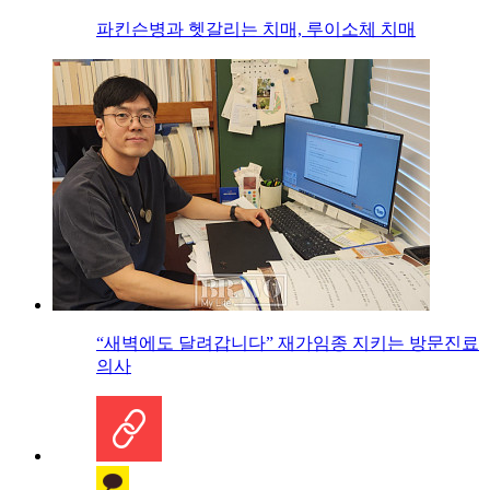
파킨슨병과 헷갈리는 치매, 루이소체 치매
“새벽에도 달려갑니다” 재가임종 지키는 방문진료
의사