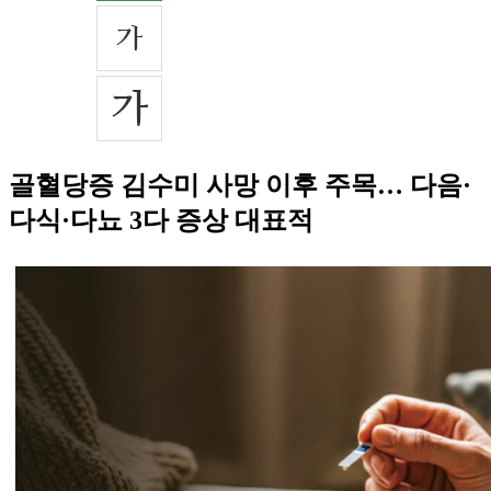
골혈당증 김수미 사망 이후 주목… 다음·
다식·다뇨 3다 증상 대표적