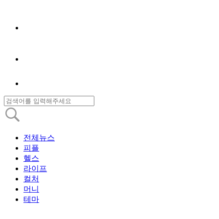
전체뉴스
피플
헬스
라이프
컬처
머니
테마