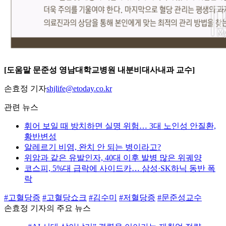
[도움말 문준성 영남대학교병원 내분비대사내과 교수]
손효정 기자
shjlife@etoday.co.kr
관련 뉴스
휘어 보일 때 방치하면 실명 위험… 3대 노인성 안질환,
황반변성
알레르기 비염, 완치 안 되는 병이라고?
위암과 같은 유발인자, 40대 이후 발병 많은 위궤양
코스피, 5%대 급락에 사이드카… 삼성·SK하닉 동반 폭
락
#고혈당증
#고혈당쇼크
#김수미
#저혈당증
#문준성교수
손효정 기자의 주요 뉴스