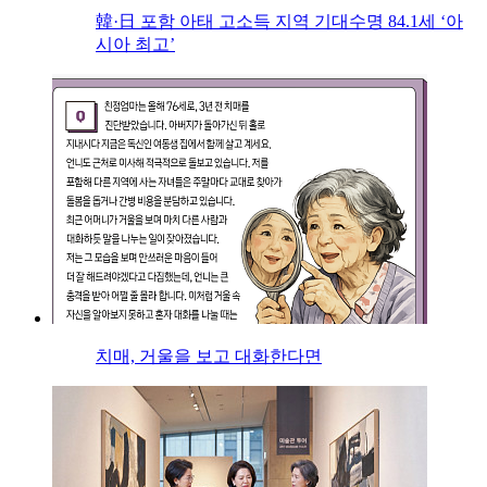
韓·日 포함 아태 고소득 지역 기대수명 84.1세 ‘아
시아 최고’
치매, 거울을 보고 대화한다면