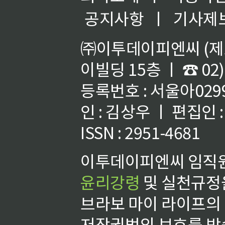
공지사항
ㅣ
기사제
㈜이투데이피엔씨 (제호
이빌딩 15층 ㅣ ☎ 02)
등록번호 : 서울아02992
인 : 김상우 ㅣ 편집인
ISSN : 2951-4681
이투데이피엔씨 임직원
윤리강령
및 실천규정을
브라보 마이 라이프의
저작권법의 보호를 받