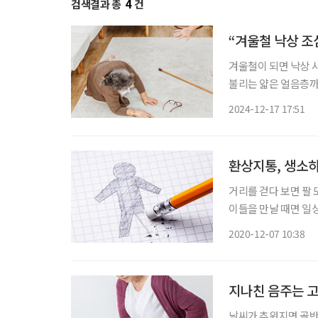
검색결과 총
4
건
“겨울철 낙상 조
겨울철이 되면 낙상 
불리는 얇은 얼음층까
상 사고는 치명적인 
2024-12-17 17:51
환이다. 고관절 골절은
환상지통, 생소
거리를 걷다 보면 팔 
이들을 만날 때면 일상
일부를 잃게 되면 삶
2020-12-07 10:38
는 문제가 바로 환상지통
지나친 음주는 
날씨가 추워지면 골반