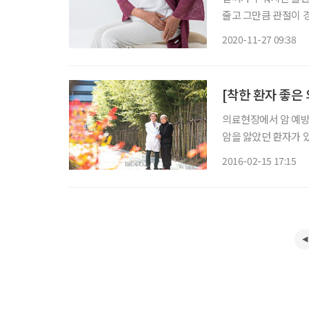
줄고 그만큼 관절이 경직되면
있다면 ‘고관절염’ 의심 고관절(엉덩이관절)은 넓적다리뼈와 골반이 만나는 곳으
2020-11-27 09:38
더불어 체중을 지탱하
의료현장에서 암 예방을
암을 앓았던 환자가 
임군식(林君植·56)
2016-02-15 17:15
지 않겠노라고 다짐했다