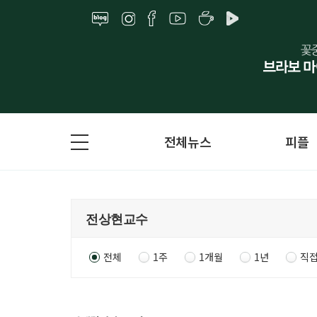
전체뉴스
피플
전체
1주
1개월
1년
직