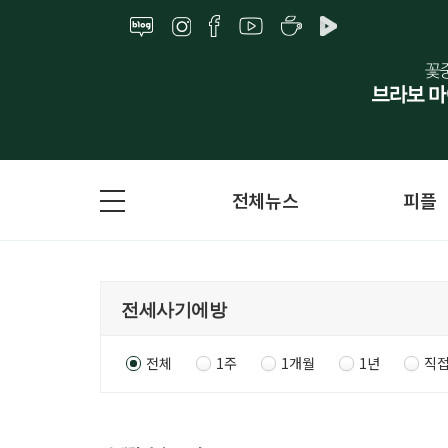
전체뉴스
피플
전체
1주
1개월
1년
직