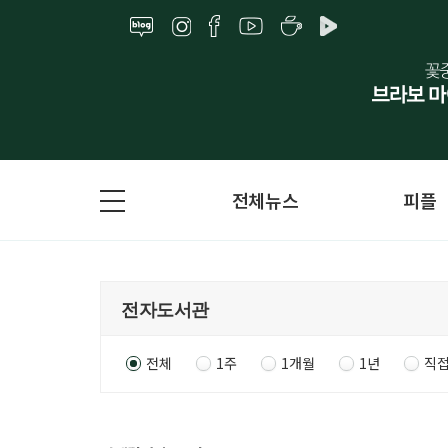
전체뉴스
피플
전체
1주
1개월
1년
직