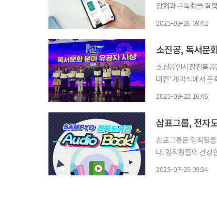
장형과 구독형을 결합
용 애플리케이션 ‘자이홈(Xi 
2025-09-26 09:42
주로 소장형(구매형)
소진공, 독서문화
소상공인시장진흥공단(
대전’ 개막식에서 문화체육관
상공인의 독서 문화 
2025-09-22 16:45
삼표그룹, 전자
삼표그룹은 임직원을 
다. 임직원들의 건강
비스가 임직원 개개인
2025-07-25 09:34
다. 오디오북 서비스