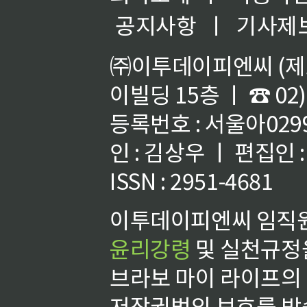
공지사항
ㅣ
기사제
㈜이투데이피엔씨 (제호
이빌딩 15층 ㅣ ☎ 02)
등록번호 : 서울아02992
인 : 김상우 ㅣ 편집인
ISSN : 2951-4681
이투데이피엔씨 임직원
윤리강령
및 실천규정을
브라보 마이 라이프의
저작권법의 보호를 받