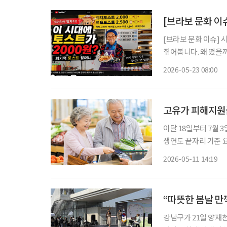
[브라보 문화 이
[브라보 문화 이슈] 
짚어봅니다. 왜 떴을까? 요즘 유튜브를 보면 한국의 스트리트푸드(길거리 음식)를 조명한 콘
텐츠를 어렵지 않게 찾
2026-05-23 08:00
이를 내어주는 할머니
고유가 피해지원금
이달 18일부터 7월 
생연도 끝자리 기준 요일
가 고유가 피해지원금 2차 지급을 실시한다. 
2026-05-11 14:19
일까지 고유가 피해지
“따뜻한 봄날 만
강남구가 21일 양재천