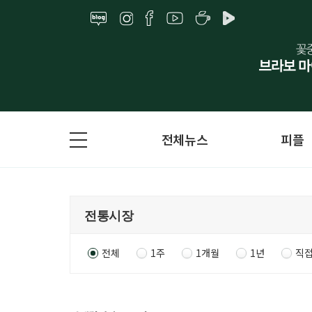
전체뉴스
피플
전체
1주
1개월
1년
직