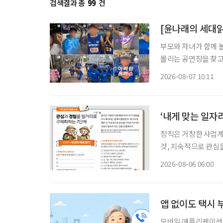
검색결과 총
99
건
부모와 자녀가 함께 
몰리는 공연장을 찾고
을 돌린다. 세대의 취향이 완전히 같아진 것은 아니지만 무엇이 젊은 취향이고 무엇이 나이 든
2026-08-07 10:11
사람의 취향인지 가르
‘내게 맞는 일자
창직은 거창한 사업계
것, 지속적으로 관심을 가
동부·한국고용정보원 ‘
2026-08-06 06:00
재구성. STEP 
앱 없이도 택시 부
모바일 애플리케이션(이