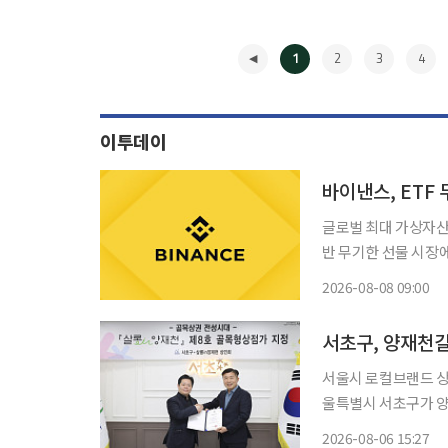
1
2
3
4
이투데이
글로벌 최대 가상자산
반 무기한 선물 시장
운데, 한국 증시 레
2026-08-08 09:00
◀
서초구, 양재천길
서울시 로컬브랜드 상권
울특별시 서초구가 양
정했다고 6일 밝혔다. 골목형상점가는 업종과 관계없이 2000㎡ 이내에 소상공인이 운영하
2026-08-06 15:27