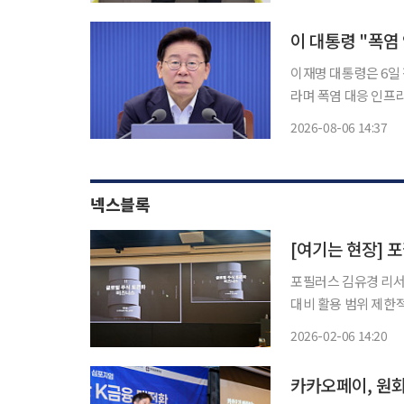
점포가 15개 이상 
이재명 대통령은 6일
라며 폭염 대응 인프
이 대통령은 이날 오
2026-08-06 14:37
뒤덮고 있다"며 "남
넥스블록
포필러스 김유경 리서
대비 활용 범위 제한
수수료 중심으로 수익 모델 형성 6일 서울 여의도 유진투자
2026-02-06 14:20
오픈 세미나에서 김유경