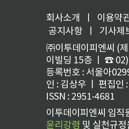
회사소개
ㅣ
이용약
공지사항
ㅣ
기사제
㈜이투데이피엔씨 (제호
이빌딩 15층 ㅣ ☎ 02)
등록번호 : 서울아02992
인 : 김상우 ㅣ 편집인
ISSN : 2951-4681
이투데이피엔씨 임직원
윤리강령
및 실천규정을