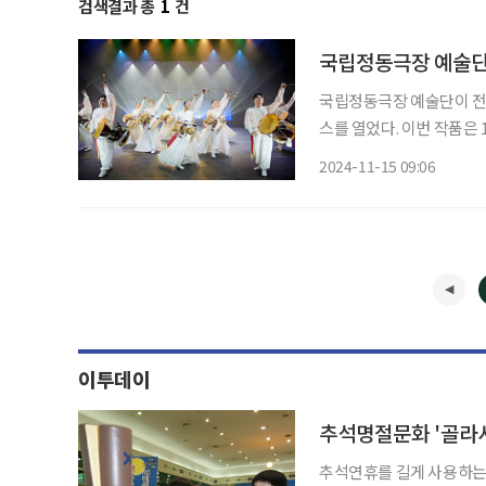
검색결과 총
1
건
국립정동극장 예술단,
국립정동극장 예술단이 전통
스를 열었다. 이번 작품은 
일 예정이다. 소춘대유희(笑春臺遊熙·The Eternal Troupe)는 1902년 우리나라 최초 옥내
2024-11-15 09:06
극장인 협률사에서 선보인 
이투데이
추석명절문화 '골라서
추석연휴를 길게 사용하는 