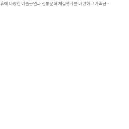
휴에 다양한 예술공연과 전통문화 체험행사를 마련하고 가족단위
만들었다. 전통창작극, 퓨전국악, 음악극 등 무료공연부터 송편빚
본체험, 강강술래 등 갖가지 전통체험까지 우리 전통의 멋과 맛을