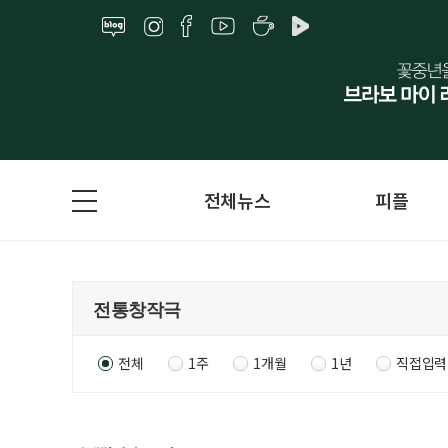
전체뉴스
피플
전체
1주
1개월
1년
직접입력