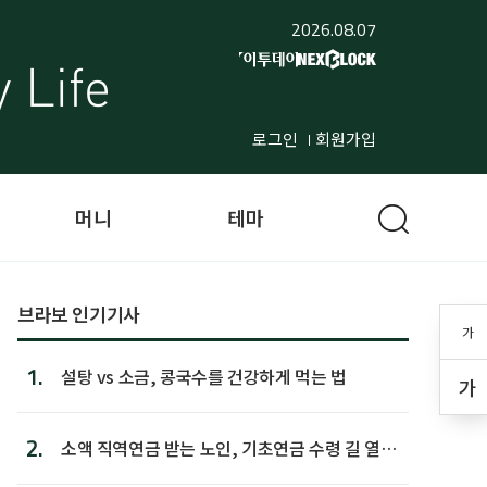
2026.08.07
로그인
회원가입
머니
테마
브라보 인기기사
가
1.
설탕 vs 소금, 콩국수를 건강하게 먹는 법
가
2.
소액 직역연금 받는 노인, 기초연금 수령 길 열린
다