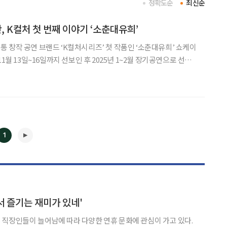
정확도순
최신순
 K컬처 첫 번째 이야기 ‘소춘대유희’
 창작 공연 브랜드 ‘K컬처시리즈’ 첫 작품인 ‘소춘대유희’ 쇼케이
11월 13일~16일까지 선보인 후 2025년 1~2월 장기공연으로 선보
첫 근대식 유료 공연 ‘소춘
1
◀
▶
 즐기는 재미가 있네'
직장인들이 늘어남에 따라 다양한 연휴 문화에 관심이 가고 있다.