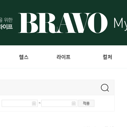
헬스
라이프
컬처
~
적용