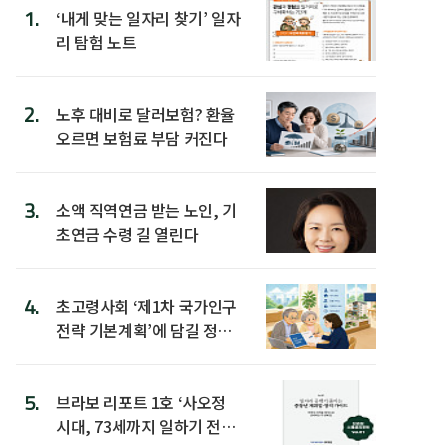
1.
‘내게 맞는 일자리 찾기’ 일자
리 탐험 노트
2.
노후 대비로 달러보험? 환율
오르면 보험료 부담 커진다
3.
소액 직역연금 받는 노인, 기
초연금 수령 길 열린다
4.
초고령사회 ‘제1차 국가인구
전략 기본계획’에 담길 정책
은
5.
브라보 리포트 1호 ‘사오정
시대, 73세까지 일하기 전략’