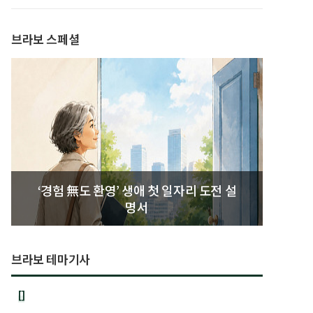
발간
브라보 스페셜
‘경험 無도 환영’ 생애 첫 일자리 도전 설
명서
브라보 테마기사
[]