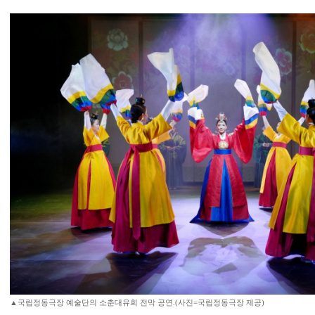
▲국립정동극장 예술단의 소춘대유희 전막 공연.(사진=국립정동극장 제공)