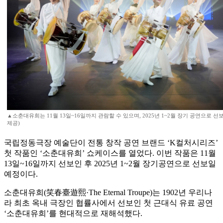
▲소춘대유희는 11월 13일~16일까지 관람할 수 있으며, 2025년 1~2월 장기 공연으로
제공)
국립정동극장 예술단이 전통 창작 공연 브랜드 ‘K컬처시리즈’
첫 작품인 ‘소춘대유희’ 쇼케이스를 열었다. 이번 작품은 11월
13일~16일까지 선보인 후 2025년 1~2월 장기공연으로 선보일
예정이다.
소춘대유희(笑春臺遊熙·The Eternal Troupe)는 1902년 우리나
라 최초 옥내 극장인 협률사에서 선보인 첫 근대식 유료 공연
‘소춘대유희’를 현대적으로 재해석했다.