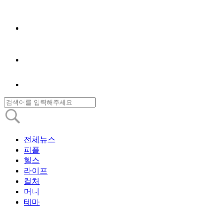
전체뉴스
피플
헬스
라이프
컬처
머니
테마