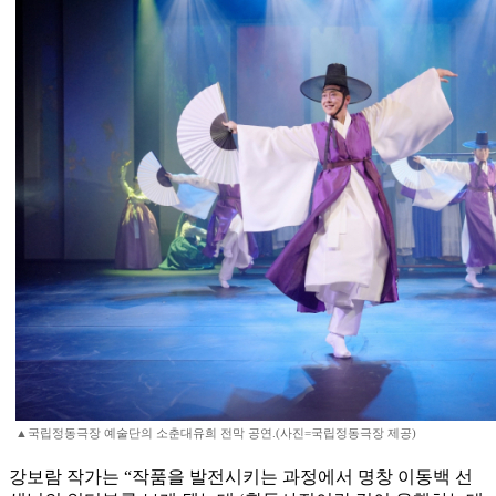
▲국립정동극장 예술단의 소춘대유희 전막 공연.(사진=국립정동극장 제공)
강보람 작가는 “작품을 발전시키는 과정에서 명창 이동백 선