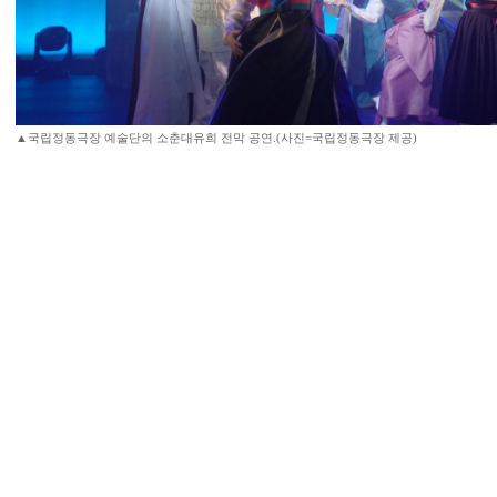
▲국립정동극장 예술단의 소춘대유희 전막 공연.(사진=국립정동극장 제공)