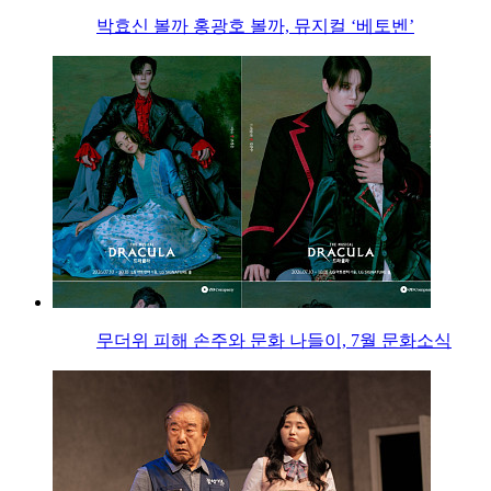
박효신 볼까 홍광호 볼까, 뮤지컬 ‘베토벤’
무더위 피해 손주와 문화 나들이, 7월 문화소식