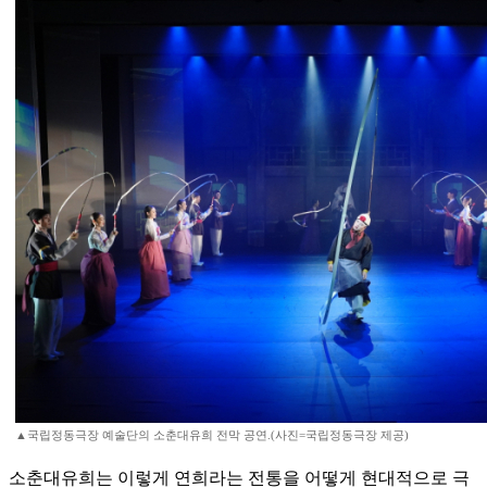
▲국립정동극장 예술단의 소춘대유희 전막 공연.(사진=국립정동극장 제공)
소춘대유희는 이렇게 연희라는 전통을 어떻게 현대적으로 극