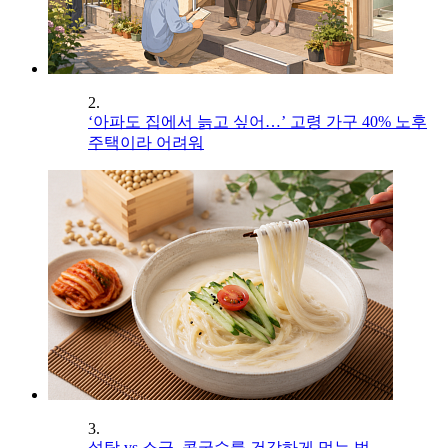
2.
‘아파도 집에서 늙고 싶어…’ 고령 가구 40% 노후
주택이라 어려워
3.
설탕 vs 소금, 콩국수를 건강하게 먹는 법