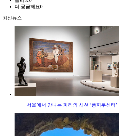
슬퍼요
0
더 궁금해요
0
최신뉴스
서울에서 만나는 파리의 시선 ‘퐁피두센터’