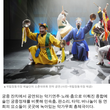
▲국립정동극장 예술단의 소춘대유희 전막 공연.(사진=국립정동극장 제공)
궁중 잔치에서 공연되는 악기연주·노래·춤으로 이뤄진 종합예
술인 궁중정재를 비롯해 민속춤, 판소리, 타악, 버나놀이 등 연
희의 요소들이 곳곳에 녹아있는 악가무희 총체극이다.