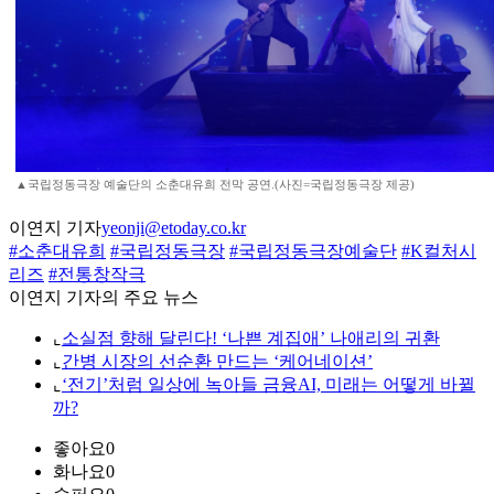
▲국립정동극장 예술단의 소춘대유희 전막 공연.(사진=국립정동극장 제공)
이연지 기자
yeonji@etoday.co.kr
#소춘대유희
#국립정동극장
#국립정동극장예술단
#K컬처시
리즈
#전통창작극
이연지 기자의 주요 뉴스
⌞
소실점 향해 달린다! ‘나쁜 계집애’ 나애리의 귀환
⌞
간병 시장의 선순환 만드는 ‘케어네이션’
⌞
‘전기’처럼 일상에 녹아들 금융AI, 미래는 어떻게 바뀔
까?
좋아요
0
화나요
0