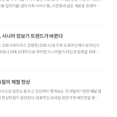
자리를 넘어 사회 서비스형, 시장형과 같은 새로운 유형의 일
기 배송, 농산물 재배, 취약계층 돌봄 등 보다 다양해진 일자리 현장
삶의 활력을 찾은 두 번째 청춘들을 만났다.
’, 시니어 장보기 트렌드가 바뀐다
종 코로나바이러스 감염증(코로나19) 이후 오프라인에서 온라인으
 코로나19에 상대적으로 취약한 시니어들이 타인과 접촉을 최대한
게 식품을 받을 수 있는 온라인 쇼핑 방식을 알게 돼서다. 늦게 시작
했지만 방법을 알자 시니어들도 온라인 쇼핑에 금방 적응하며 익숙해지고 있다. 빅데
5월의 제철 한상
식으로 입맛도 돋우고 건강까지 챙겨보는 것 어떨까? 반찬 배달 앱
게 한상차림이 완성된다. 대표적인 모바일 반찬가게 배민찬을 통해
 해
더한 톡 쏘는 맛이 매력적인 해파리냉채. 1인분 3