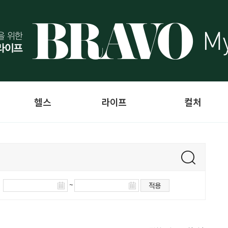
헬스
라이프
컬처
~
적용