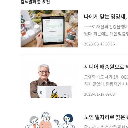
검색결과 총
6
건
나에게 맞는 영양제,
스스로 자신의 건강을 챙기
있다. 최근에는 개인 맞춤
피를 내려 마시는 것처럼, 영양제를 만들
2023-03-13 08:36
강기능식품(이하 건기식) 시
시니어 배송원으로 제
고령화 속도 세계 1위. O
하지 않았다. 활동적인 시
타트업 ‘내이루리’의 탄생 배경이다. ‘내이루리’는 60세 이상 시
2023-01-17 09:03
용해 물류 정기배송을 대
노인 일자리로 찾은 
활기찬 노후 정착을 위한 