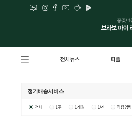
전체뉴스
피플
전체
1주
1개월
1년
직접입력