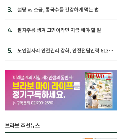
3.
설탕 vs 소금, 콩국수를 건강하게 먹는 법
4.
팔자주름 생겨 고민이라면 지금 해야 할 일
5.
노인일자리 안전관리 강화, 안전전담인력 613명
첫 배치
브라보 추천뉴스