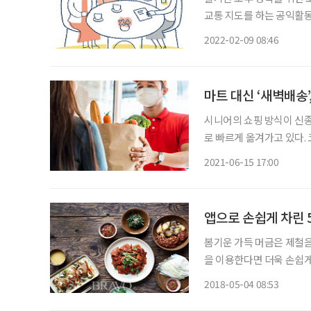
교통 지도를 하는 공익활동형 일
자리가 등장했다. 음식 정
2022-02-09 08:46
을 들여다보고, 그 속에서 
마트 대신 ‘새벽배송
시니어의 쇼핑 방식이 신
로 빠르게 옮겨가고 있다.
피하면서 집 앞까지 편리하
2021-06-15 17:00
앱으로 손쉽게 차린 
봄기운 가득 머금은 제철음
을 이용한다면 더욱 손쉽
근사한 밥상을 주문해봤다. 상품 제공 배민찬 식기 협찬 덴비 코리아 ◇ 메뉴 정보 참소라
2018-05-04 08:53
파리냉채 쫄깃한 참소라를 