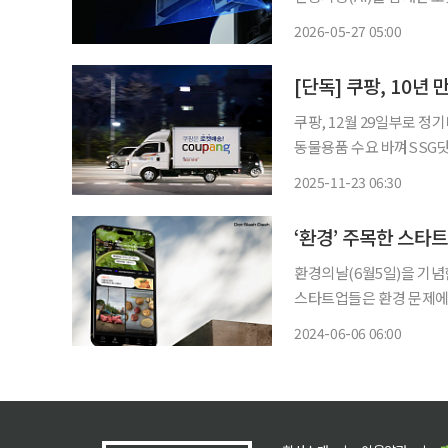
커지고 있다. 집 안 곳곳
2026-05-27 05:00
함
쿠팡, 12월 29일부로 정기
동물용품 수요 바껴SSG닷컴·다이
온 ‘(월 단위) 정기배송’
2025-11-23 06:30
‘즉시성’으로 재편되면서 
‘환경’ 주목한 스
환경의날(6월5일)을 기념한 스타
스타트업들은 환경 문제에
한 캠페인을 전개했다. 숏폼 마케팅 플랫폼 닷슬래시대시는 친환경 채소박스 정기구독 서비
2024-06-06 06:00
스 ‘어글리어스’와 손잡고