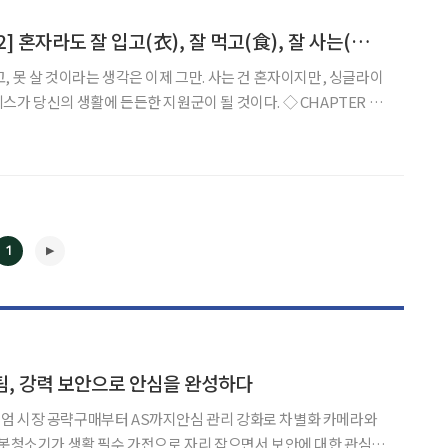
[어쩌다 싱글 PART2] 혼자라도 잘 입고(衣), 잘 먹고(食), 잘 사는(住) 방법
, 못 살 것이라는 생각은 이제 그만. 사는 건 혼자이지만, 싱글라이
신의 생활에 든든한 지원군이 될 것이다. ◇ CHAPTER 1.
탈피하는 맞춤형 스타일링 서비스 깔끔하고 세련된 옷차림은 화려한
해주는 요소다. 홀아비와 중년신사는 셔츠 한 장
1
팀, 강력 보안으로 안심을 완성하다
시장 공략구매부터 AS까지안심 관리 강화로 차별화 카메라와
◀
▶
로봇청소기가 생활 필수 가전으로 자리 잡으면서 보안에 대한 관심도