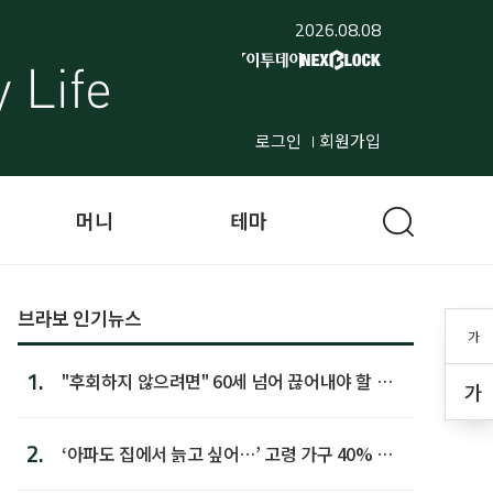
2026.08.08
로그인
회원가입
머니
테마
브라보 인기뉴스
가
1.
"후회하지 않으려면" 60세 넘어 끊어내야 할 사
가
람 1위
2.
‘아파도 집에서 늙고 싶어…’ 고령 가구 40% 노
후 주택이라 어...