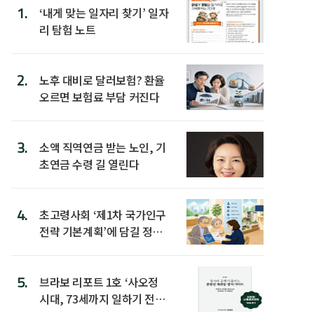
1.
‘내게 맞는 일자리 찾기’ 일자
리 탐험 노트
2.
노후 대비로 달러보험? 환율
오르면 보험료 부담 커진다
3.
소액 직역연금 받는 노인, 기
초연금 수령 길 열린다
4.
초고령사회 ‘제1차 국가인구
전략 기본계획’에 담길 정책
은
5.
브라보 리포트 1호 ‘사오정
시대, 73세까지 일하기 전략’