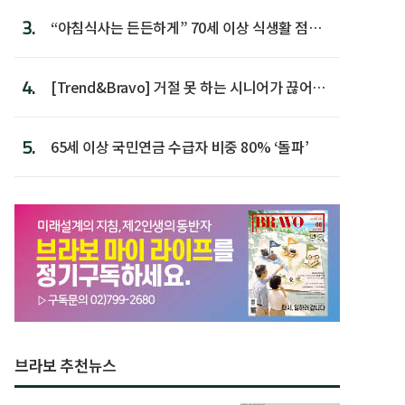
3.
“아침식사는 든든하게” 70세 이상 식생활 점수
가장 높아
4.
[Trend&Bravo] 거절 못 하는 시니어가 끊어야
할 행동 5
5.
65세 이상 국민연금 수급자 비중 80% ‘돌파’
브라보 추천뉴스