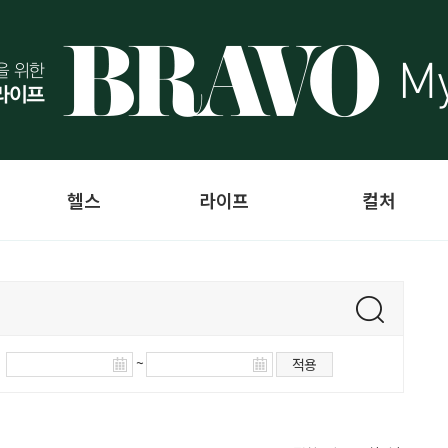
헬스
라이프
컬처
~
적용