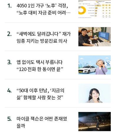
1.
4050 1인 가구 ‘노후’ 걱정,
“노후 대비 자금 준비 어려
워”
2.
“새벽에도 달려갑니다” 재가
임종 지키는 방문진료 의사
3.
앱 없이도 택시 부릅니다
“120 전화 한 통이면 끝”
4.
“50대 이후 만남, ‘지금의
삶’ 함께할 사람 찾는 것”
5.
마이클 잭슨은 어떤 존재였
을까