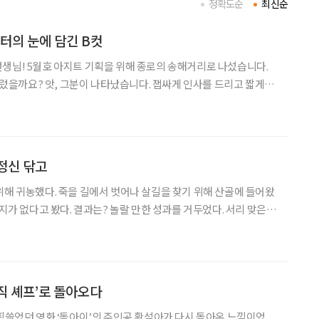
정확도순
최신순
디터의 눈에 담긴 B컷
생님! 5월호 아지트 기획을 위해 종로의 송해거리로 나섰습니다.
 흘렀을까요? 앗, 그분이 나타났습니다. 잽싸게 인사를 드리고 짧게나
로 현장 취재의 묘미가 아닐까요? 따뜻한 대구의 기억 초
 이규리 시인이 있었습니다. 때 이른 더위에
정신 닦고
위해 귀농했다. 죽을 길에서 벗어나 살길을 찾기 위해 산골에 들어왔
여지가 없다고 봤다. 결과는? 놀랄 만한 성과를 거두었다. 서리 맞은
의 구슬픈 신체가 완연히 회생했으니. 산골에 들어오지 않았다면
별과 이미 작별했을 거란다. 현명한 귀농이었다는
뮤직 셰프’로 돌아오다
 휩쓸었던 영화 ‘돌아이’의 주인공 황석아가 다시 돌아온 느낌이었