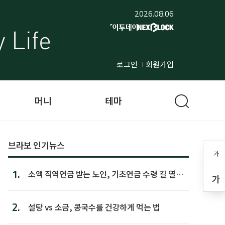
2026.08.06
로그인
회원가입
머니
테마
브라보 인기뉴스
가
1.
소액 직역연금 받는 노인, 기초연금 수령 길 열린
가
다
2.
설탕 vs 소금, 콩국수를 건강하게 먹는 법