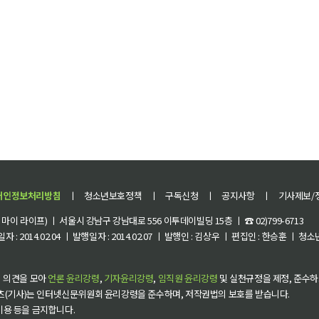
개인정보처리방침
ㅣ
청소년보호정책
ㅣ
구독신청
ㅣ
공지사항
ㅣ
기사제보/
이 라이프) ㅣ 서울시 강남구 강남대로 556 이투데이빌딩 15층 ㅣ ☎ 02)799-6713
 : 2014.02.04 ㅣ 발행일자 : 2014.02.07 ㅣ 발행인 : 김상우 ㅣ 편집인 : 한승훈 ㅣ
 의견을 모아
언론 윤리강령
,
기자윤리강령
,
임직원 윤리강령
및 실천규정을 제정, 준수하
츠(기사)는 인터넷신문위원회 윤리강령을 준수하며, 저작권법의 보호를 받습니다.
 이용 등을 금지합니다.