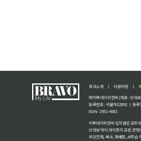
회사소개
ㅣ
이용약관
ㅣ
㈜이투데이피엔씨 (제호 : 브라보 마
등록번호 : 서울아02992 ㅣ 등록일자
ISSN : 2951-4681
이투데이피엔씨 임직원은 모두의
브라보 마이 라이프의 모든 콘텐
무단전재, 복사, 재배포, AI학습