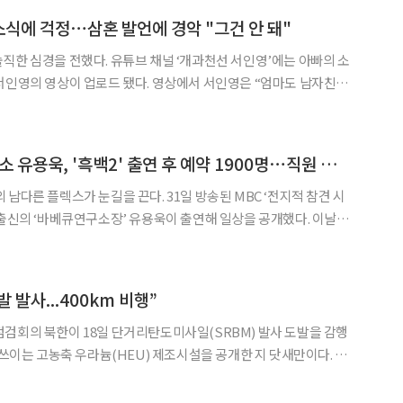
 소식에 걱정⋯삼혼 발언에 경악 "그건 안 돼"
◀
▶
브 채널 ‘개과천선 서인영’에는 아빠의 소
업로드 됐다. 영상에서 서인영은 “엄마도 남자친구
하라고 했다”라고 운을 뗐다. 이에 모친은 “내년쯤 하기를
지만 우리 인영이 환경이 좀 그래서 2번 정도
'전참시' 바베큐연구소 유용욱, '흑백2' 출연 후 예약 1900명⋯직원 전원에 워치 선물까지
눈길을 끈다. 31일 방송된 MBC ‘전지적 참견 시
출신의 ‘바베큐연구소장’ 유용욱이 출연해 일상을 공개했다. 이날
두 번째 매장에서 26명의 직원들과 시무식을 진행하며 “12월부터
. 몇 명이냐”라고 물었고 직원은 “1900명”
발 발사...400km 비행”
BM) 발사 도발을 감행
 쓰이는 고농축 우라늄(HEU) 제조시설을 공개한 지 닷새만이다. 합
이날 오전 6시 50분쯤 평안남도 개천 일대에서 동북 방향으로 발
사된 SRBM 수발을 포착했다. 미사일은 약 400㎞를 비행했다. 군은 추