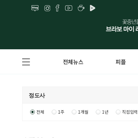
전체뉴스
피플
전체
1주
1개월
1년
직접입력