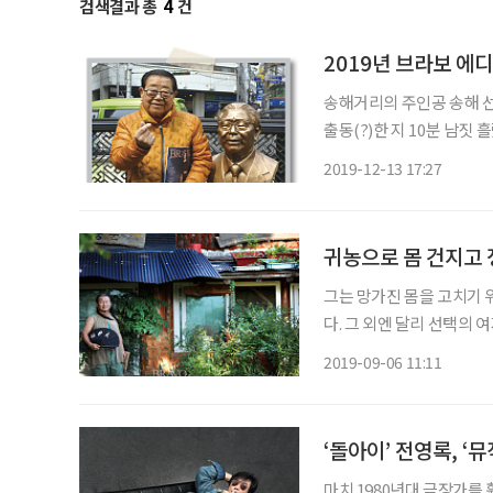
검색결과 총
4
건
2019년 브라보 에
송해거리의 주인공 송해 선
출동(?)한 지 10분 남짓
마 인터뷰를 진행했습니다. 이게 바
2019-12-13 17:27
여름에 찾은 대구, 그곳엔
귀농으로 몸 건지고 
그는 망가진 몸을 고치기 
다. 그 외엔 달리 선택의 
호박잎처럼 시들어가던 그
2019-09-06 11:11
이 아름답고 기묘한 지구
‘돌아이’ 전영록, ‘
마치 1980년대 극장가를