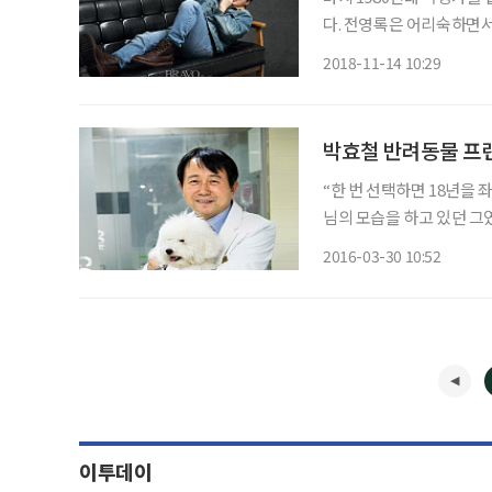
다. 전영록은 어리숙하면서
채 인터뷰 내내 유쾌함을 잃
2018-11-14 10:29
봐’와 같은 명곡들을 부른 
박효철 반려동물 프랜차
“한 번 선택하면 18년을 
님의 모습을 하고 있던 그
다. “사람을 입양하는 것과
2016-03-30 10:52
데, 함께 하는 사람 입장
이투데이