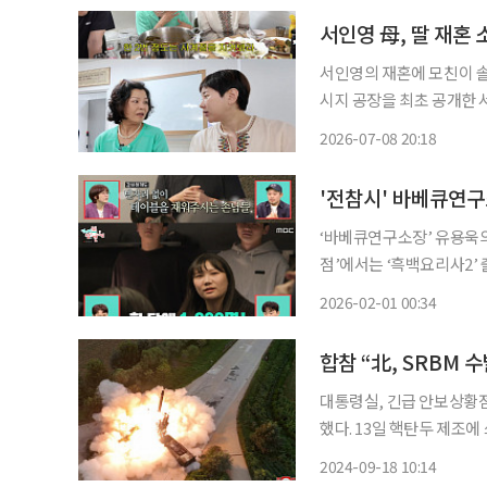
서인영 母, 딸 재혼
서인영의 재혼에 모친이 솔직한 심경을 전했다. 유튜
시지 공장을 최초 공개한 서인영의 영상이 
는 알고 있었다. 대신 결혼은 천천히 
2026-07-08 20:18
원했다. 사람은 좋더라. 하
‘바베큐연구소장’ 유용욱의 남다른 플렉스가 
점’에서는 ‘흑백요리사2’ 
유용욱은 신사동에 위치한 
2026-02-01 00:34
이번 달이 가장 예약이 많다
합참 “北, SRBM 수
대통령실, 긴급 안보상황점검회의 북한이 18일 단거리탄도미사일(SR
했다. 13일 핵탄두 제조에
동참모본부에 따르면 군은 
2024-09-18 10:14