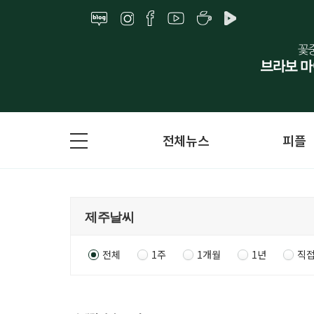
전체뉴스
피플
전체
1주
1개월
1년
직