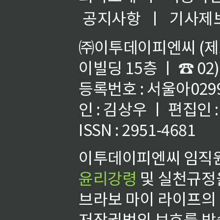
공지사항
ㅣ
기사제
㈜이투데이피엔씨 (제호
이빌딩 15층 ㅣ ☎ 02)
등록번호 : 서울아02992
인 : 김상우 ㅣ 편집인
ISSN : 2951-4681
이투데이피엔씨 임직원
윤리강령
및 실천규정을
브라보 마이 라이프의
저작권법의 보호를 받