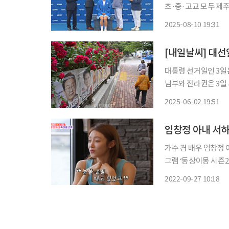
초·중·고교 모두 제주
어올렸다. 이로써 고지
2025-08-10 19:31
소속) 선수와 함께 ‘K
[내일날씨] 대선
대통령 선거일인 3일은 전국이
남부와 전라권은 3일 새
녁 사이에 경기북동부
2025-06-02 19:51
부, 전북 5㎜ 미만 
임창정 아내 서하
가수 겸 배우 임창정 아내 서하
그램 ‘동상이몽 시즌2
얀 부부의 모습이 담겼다. 이날 서하얀은 임창정과 비밀 연애를 했던 과거를 떠
2022-09-27 10:18
은 “제주에 아는 형한