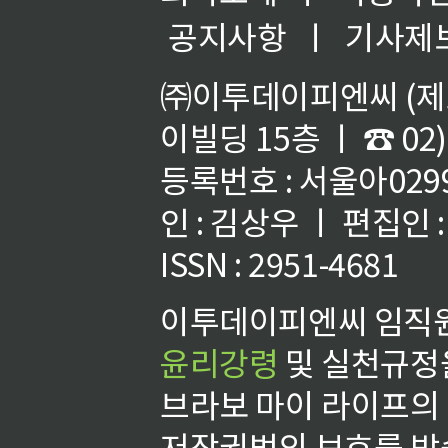
공지사항
ㅣ
기사제
㈜이투데이피엔씨 (제호
이빌딩 15층 ㅣ ☎ 02)
등록번호 : 서울아02992
인 : 김상우 ㅣ 편집인
ISSN : 2951-4681
이투데이피엔씨 임직원
윤리강령
및 실천규정을
브라보 마이 라이프의
저작권법의 보호를 받