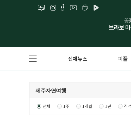
전체뉴스
피플
전체
1주
1개월
1년
직