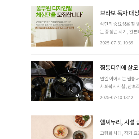
브라보 독자 대상
식단의 중요성은 잘 
는 중장년 시기, 간
라이프스타일 매거진 
2025-07-31 10:39
찜통더위에 살모
연일 이어지는 찜통더
사회복지시설, 산후조
을 적발했다고 10일 밝혔다. 이번 점검은 노약자와 장애인, 아동, 산
2025-07-10 13:42
설의 위생관리 상태를
헬씨누리, 시설 
고령화 시대, 장기 요