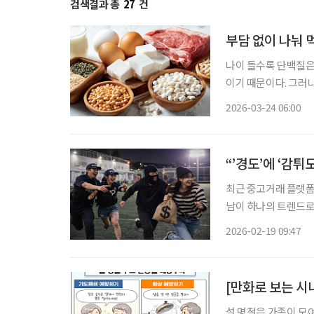
검색결과 총
27
건
부담 없이 나눠 
나이 들수록 단백질은
이기 때문이다. 그러
한 끼를 온전히 먹는
2026-03-24 06:00
“’경도’에 ‘감튀
최근 중고거래 플랫폼
남이 하나의 트렌드로 
도)’과 감자튀김을 함께 즐기는 ‘감튀
2026-02-19 09:47
서 누구나 즐길 수 
[만화로 보는 시
설 명절은 가족이 모