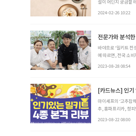
설이 어딘지 궁금할 
는 운영을 하고 싶을 테
2024-02-26 10:22
누리는 CJ프레시웨이
전문가와 분석한 
바야흐로 ‘밀키트 전
에 따르면, 전국 소비
10명 중 9명이 밀키
2023-08-28 08:54
이유는 ‘식사 준비 부
[카드뉴스] 인기 
마이셰프의 ‘고추잡채와 꽃빵’ 가격 1만 3900원 재료 돈후지채, 
추, 홍파프리카, 청피망, 소스, 고추기름, 
한 번에 넣지 말고 나
2023-08-22 08:00