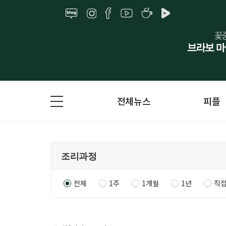
전체뉴스
피플
전체
1주
1개월
1년
직