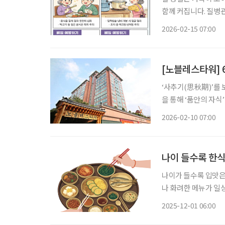
함께 커집니다. 질병
고는 항상 주의해야 한다고 당부합니다. 먼저 기도
2026-02-15 07:00
음식은 평소보다 질기
[노블레스타워] 
‘사추기(思秋期)’를 
을 통해 ‘품안의 자식
별을 겪으며 혼자 서
2026-02-10 07:00
살아온 집에서 계속 생활하
나이 들수록 한식
나이가 들수록 입맛은
나 화려한 메뉴가 일
한 맛이 더 마음에 남
2025-12-01 06:00
은 몸이 기억하는 ‘익