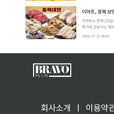
밝혔다. '교촌
이마트, 중복 보
이마트는 중복(25일)을
특가에 선보이는 ‘중복 대전’을 진행
‘토종 닭백숙’은 각각
2026-07-22 06:00
회사소개
ㅣ
이용약