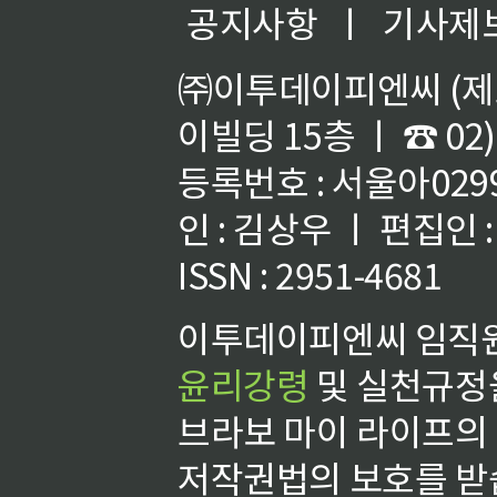
공지사항
ㅣ
기사제
㈜이투데이피엔씨 (제호
이빌딩 15층 ㅣ ☎ 02)
등록번호 : 서울아02992
인 : 김상우 ㅣ 편집인
ISSN : 2951-4681
이투데이피엔씨 임직원
윤리강령
및 실천규정을
브라보 마이 라이프의
저작권법의 보호를 받