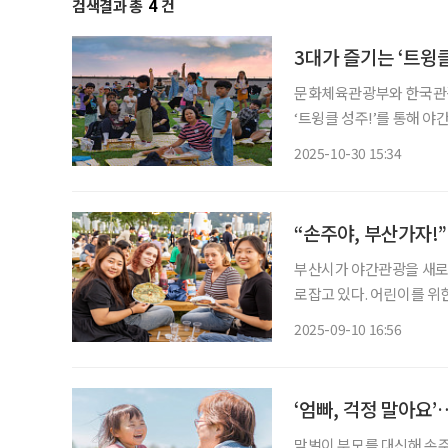
검색결과 총
4
건
3대가 즐기는 ‘트윙
문화체육관광부와 한국관광
‘트윙클 성주!’를 통해 
가운데 유일한 소도시인 성
2025-10-30 15:34
군은 ‘별 星(성)과 고을 
“손주야, 부산가자!”
부산시가 야간관광을 새로
로잡고 있다. 어린이를 위
고 싶은 도시’로 도약하고 있다는 평가다. 2022년 한국관
2025-09-10 16:56
산은 한국인이 가장 가고 
‘엄빠, 걱정 말아요
맞벌이 부모를 대신해 손주