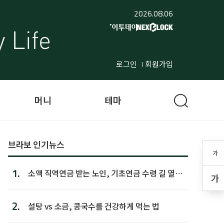
2026.08.06
로그인
회원가입
머니
테마
브라보 인기뉴스
가
1.
소액 직역연금 받는 노인, 기초연금 수령 길 열린
가
다
2.
설탕 vs 소금, 콩국수를 건강하게 먹는 법