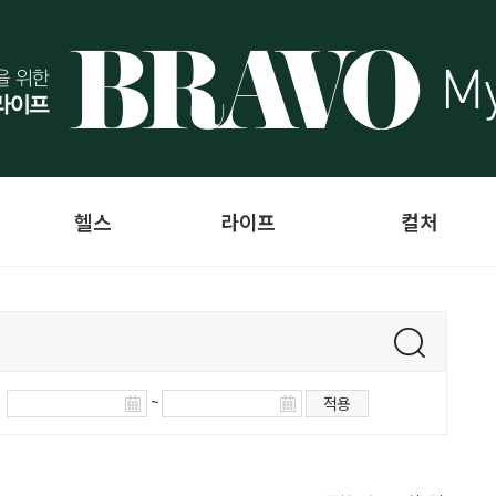
헬스
라이프
컬처
~
적용