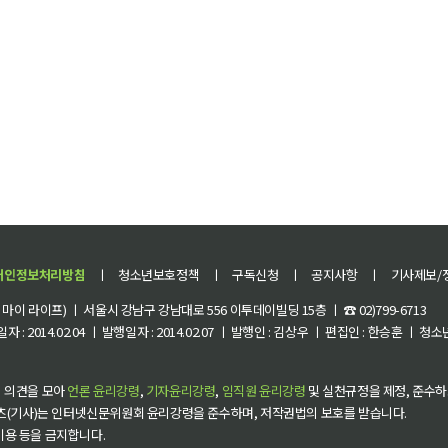
개인정보처리방침
ㅣ
청소년보호정책
ㅣ
구독신청
ㅣ
공지사항
ㅣ
기사제보/
이 라이프) ㅣ 서울시 강남구 강남대로 556 이투데이빌딩 15층 ㅣ ☎ 02)799-6713
 : 2014.02.04 ㅣ 발행일자 : 2014.02.07 ㅣ 발행인 : 김상우 ㅣ 편집인 : 한승훈 ㅣ
 의견을 모아
언론 윤리강령
,
기자윤리강령
,
임직원 윤리강령
및 실천규정을 제정, 준수하
츠(기사)는 인터넷신문위원회 윤리강령을 준수하며, 저작권법의 보호를 받습니다.
 이용 등을 금지합니다.