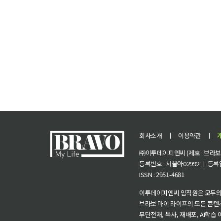
회사소개
ㅣ
이용약관
ㅣ
㈜이투데이피엔씨 (제호 : 브라보 마
등록번호 : 서울아02992 ㅣ 등록일자
ISSN : 2951-4681
이투데이피엔씨 임직원은 모두의
브라보 마이 라이프의 모든 콘텐
무단전재, 복사, 재배포, AI학습