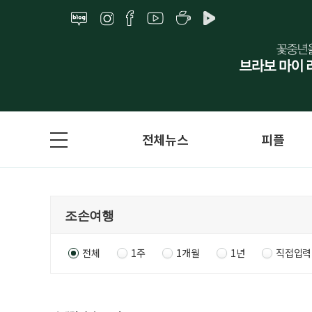
전체뉴스
피플
전체
1주
1개월
1년
직접입력