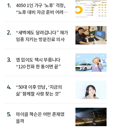
1.
4050 1인 가구 ‘노후’ 걱정,
“노후 대비 자금 준비 어려
워”
2.
“새벽에도 달려갑니다” 재가
임종 지키는 방문진료 의사
3.
앱 없이도 택시 부릅니다
“120 전화 한 통이면 끝”
4.
“50대 이후 만남, ‘지금의
삶’ 함께할 사람 찾는 것”
5.
마이클 잭슨은 어떤 존재였
을까