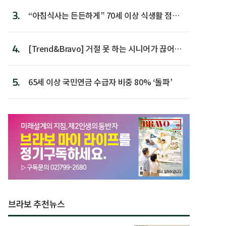
3.
“아침식사는 든든하게” 70세 이상 식생활 점수
가장 높아
4.
[Trend&Bravo] 거절 못 하는 시니어가 끊어야
할 행동 5
5.
65세 이상 국민연금 수급자 비중 80% ‘돌파’
브라보 추천뉴스