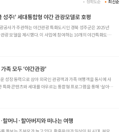
정확도순
최신순
클 성주!’ 세대통합형 야간 관광모델로 호평
공사가 주관하는 야간관광 특화도시인 경북 성주군은 2025년
야간관광 모델을 제시했다. 이 사업에 참여하는 10개의 야간특화도시
주군은 인구 감소와 고령화라는 현안에 직면하고 있다. 이에 성주
州(주)’를 사용하는 ‘별고을’이라는 지역 정체성을 바탕으로
 가족 모두 ‘야간관광'
운 성장 동력으로 삼아 외국인 관광객과 가족 여행객을 동시에 사
한 특화 콘텐츠와 세대를 아우르는 통합형 프로그램을 통해 ‘살아보
광공사 ‘야간관광 실태조사’에서 부
싶은 야간관광도시 1위에 올랐다. 올해 상반기 외국인 관광
’…할머니·할아버지와 떠나는 여행
를 돌보는 조부모가 늘고 있다. 황혼육아가 일상이 된 시대, 부모