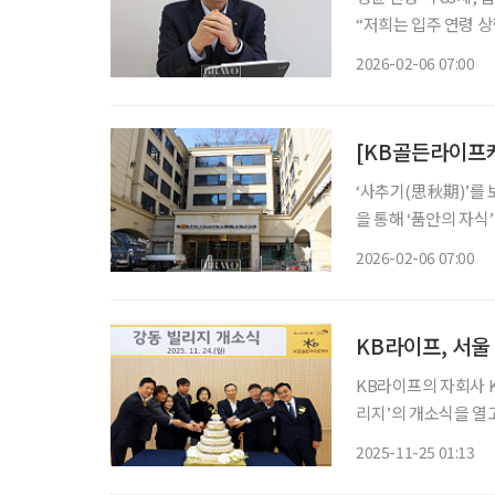
“저희는 입주 연령 상한
복재 KB골든라이프케
2026-02-06 07:00
상한제가 없다는 점을
[KB골든라이프
‘사추기(思秋期)’를 
을 통해 ‘품안의 자식
별을 겪으며 혼자 서
2026-02-06 07:00
살아온 집에서 계속 생활하
KB라이프, 서울
KB라이프의 자회사 
리지’의 개소식을 열고 본격 운
어는 위례, 서초, 은평, 
2025-11-25 01:13
과 근린공원이 인접한