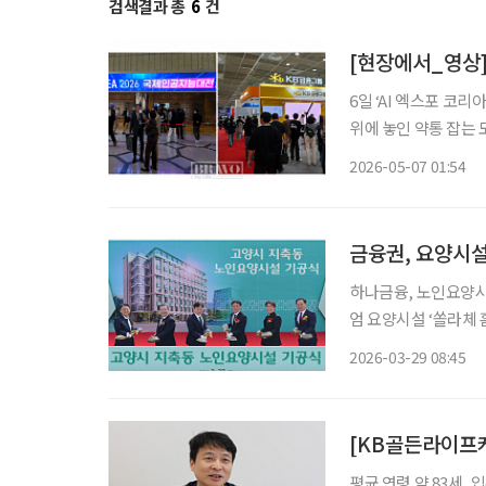
검색결과 총
6
건
[현장에서_영상] 
6일 ‘AI 엑스포 코리
위에 놓인 약통 잡는 
실버타운 ‘종로평창카운티’에
2026-05-07 01:54
하고 있지만 기술이 
금융권, 요양시설
하나금융, 노인요양시설 건립 
엄 요양시설 ‘쏠라체 홈 미사’ 개소 금융권이 고령화 시대
로 뛰어들고 있다. 
2026-03-29 08:45
평균 연령 약 83세, 입주 연령 제한 없어 KB