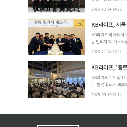
에 위치한 KB라이프
2025-12-24 14:21
하는 행사가 열렸다.
학
KB라이프, 서울
KB라이프의 자회사 
동 빌리지’의 개소식을 열고 본격 운영
서초, 은평, 광교에 
2025-11-24 18:01
동권 최초의 프리미엄
KB라이프는 이달 11
트’를 성황리에 개최했다고 15일 밝혔다. ‘종로
와 예술이 일상 속에
2025-09-15 11:14
채로운 문화 프로그램