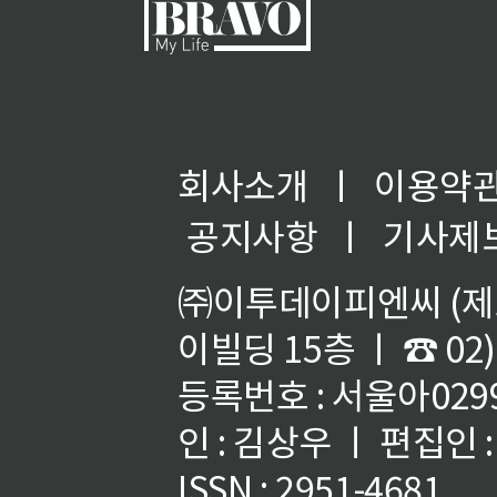
회사소개
ㅣ
이용약
공지사항
ㅣ
기사제
㈜이투데이피엔씨 (제호
이빌딩 15층 ㅣ ☎ 02)
등록번호 : 서울아02992
인 : 김상우 ㅣ 편집인
ISSN : 2951-4681