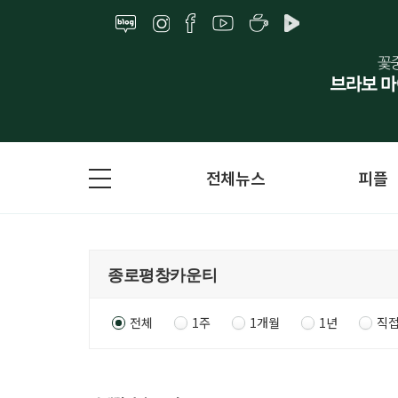
전체뉴스
피플
전체
1주
1개월
1년
직