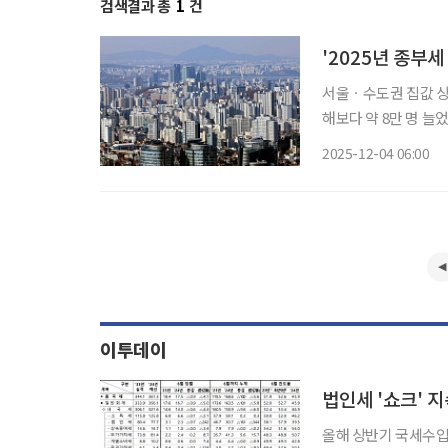
검색결과 총
1
건
'2025년 종부세
서울ㆍ수도권 집값 상
해보다 약 8만 명 늘
과세기준일은 6월 1일이며, 납부기한
2025-12-04 06:00
억 원 수준) 이하 1
이투데이
법인세 '쇼크' 
올해 상반기 국세수입