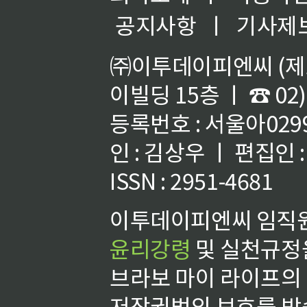
공지사항
ㅣ
기사제
㈜이투데이피엔씨 (제호
이빌딩 15층 ㅣ ☎ 02)
등록번호 : 서울아02992
인 : 김상우 ㅣ 편집인
ISSN : 2951-4681
이투데이피엔씨 임직원
윤리강령
및 실천규정을
브라보 마이 라이프의
저작권법의 보호를 받