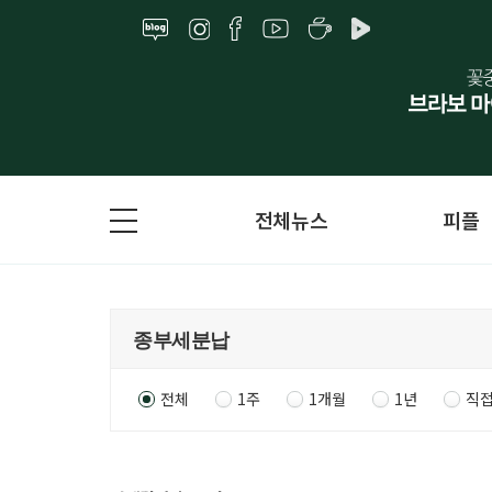
전체뉴스
피플
전체
1주
1개월
1년
직