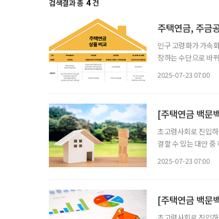
검색결과 총
4
건
주택연금, 주금공
인구 고령화가 가속화
장하는 수단으로 바뀌고 
행이 최근에 발표한 
2025-07-23 07:00
노인빈곤 완화 방안’
초고령사회로 진입하면
결할 수 있는 대안 중
주택에 계속 살면서 
2025-07-23 07:00
주택금융공사(주금공)의
[주택연금 백문백
초고령사회로 진입하면