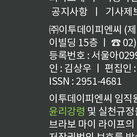
공지사항
ㅣ
기사제
㈜이투데이피엔씨 (제호
이빌딩 15층 ㅣ ☎ 02)
등록번호 : 서울아02992
인 : 김상우 ㅣ 편집인
ISSN : 2951-4681
이투데이피엔씨 임직원
윤리강령
및 실천규정을
브라보 마이 라이프의
저작권법의 보호를 받