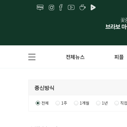
전체뉴스
피플
전체
1주
1개월
1년
직