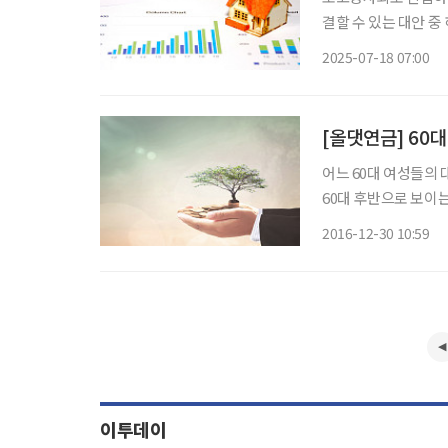
결할 수 있는 대안 중
주택에 계속 살면서 
2025-07-18 07:00
주택금융공사(주금공)의
[올댓연금] 60
어느 60대 여성들의 대화 어느 화창한 주말 오후! 어린이 놀이터를 빙 둘러싸
60대 후반으로 보이
듯 신나게 노느라 여
2016-12-30 10:59
의 존재를 잊은 듯했
이투데이