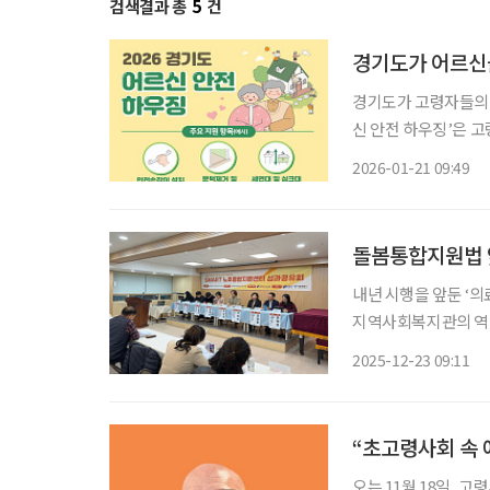
검색결과 총
5
건
경기도가 어르신
경기도가 고령자들의 안전
신 안전 하우징’은 
시설에 대한 맞춤형 주택 개보수를 지
2026-01-21 09:49
개보수를 지원했으며,
돌봄통합지원법 앞
내년 시행을 앞둔 ‘
지역사회복지관의 역할
자인특화사업 SMAR
2025-12-23 09:11
로 구축·운영해 온 
“초고령사회 속 
오는 11월 18일, 