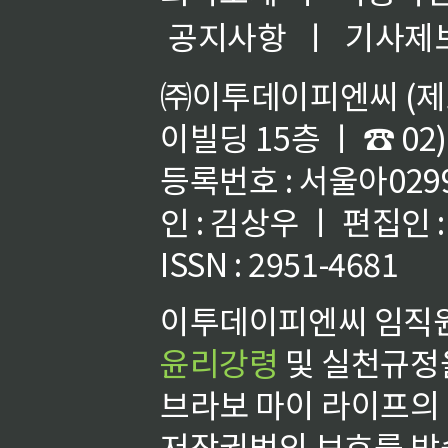
공지사항
ㅣ
기사제
㈜이투데이피엔씨 (제호
이빌딩 15층 ㅣ ☎ 02)
등록번호 : 서울아02992
인 : 김상우 ㅣ 편집인
ISSN : 2951-4681
이투데이피엔씨 임직원
윤리강령
및 실천규정을
브라보 마이 라이프의
저작권법의 보호를 받