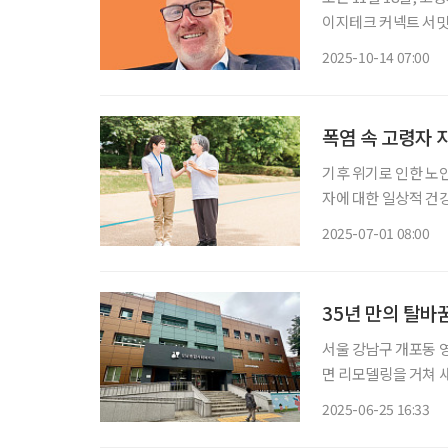
이지테크 커넥트 서밋 2
키워드를 주제로, 고
2025-10-14 07:00
다. 의료, 에이지테크
폭염 속 고령자 
기후 위기로 인한 노
자에 대한 일상적 건강 모니터링이 핵심이다
노인을 선별해 실시간
2025-07-01 08:00
실제로 강원도 평창보
35년 만의 탈바
서울 강남구 개포동 
면 리모델링을 거쳐 새
야 관계자들이 참석한
2025-06-25 16:33
이 아니라, 변화하는