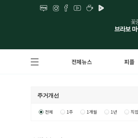
전체뉴스
피플
전체
1주
1개월
1년
직