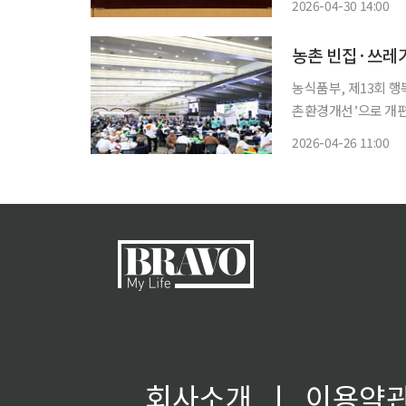
2026-04-30 14:00
하고 고용허가제 규제
농촌 빈집·쓰레
농식품부, 제13회 행
촌환경개선’으로 개편…9월 9일 청주서
를 발굴하는 행복농촌
2026-04-26 11:00
등 환경 정비 사례까지
회사소개
ㅣ
이용약