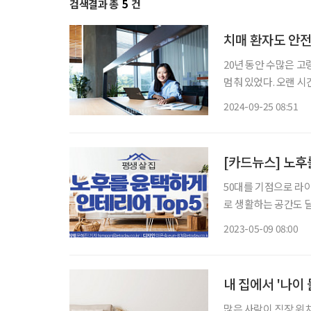
검색결과 총
5
건
치매 환자도 안전
20년 동안 수많은 
멈춰 있었다. 오랜 
장애인 주택 개조 영역을 개척하기로 
2024-09-25 08:51
는 사람이 없으니 직
[카드뉴스] 노후를
50대를 기점으로 라
로 생활하는 공간도 
한다. 인테리어 업체와 상담할 때 활용해보자
2023-05-09 08:00
색을 추천! 시야가 환
내 집에서 '나이
많은 사람이 직장 위