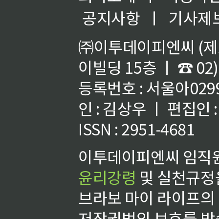
공지사항
ㅣ
기사제
㈜이투데이피엔씨 (제호
이빌딩 15층 ㅣ ☎ 02)
등록번호 : 서울아02992
인 : 김상우 ㅣ 편집인
ISSN : 2951-4681
이투데이피엔씨 임직원
윤리강령
및 실천규정을
브라보 마이 라이프의
저작권법의 보호를 받