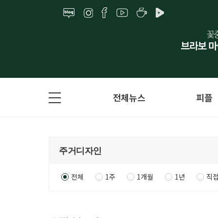
전체뉴스
피플
전체
1주
1개월
1년
직