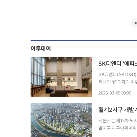
이투데이
SK디앤디 ‘에피소
SK디앤디(SK D&D
하나인 ‘iF 디자인 
고 9일 밝혔다. iF 디자인 어워드는 독일의 디자인 기관인 아이에프 인터내셔널 포럼 디자인
2026-03-09 09:39
(iF International
월계2지구 개발
서울시는 제15차 도
발지구 지구단위계획구역 
에는 강북지역의 새로