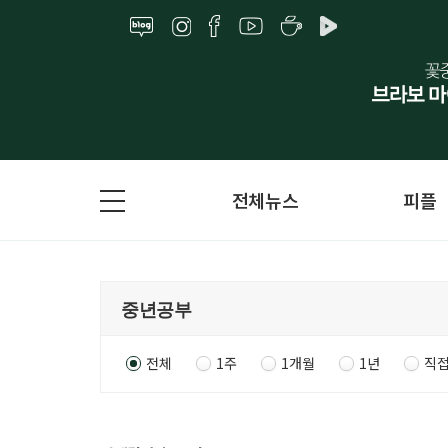
전체뉴스
피플
전체
1주
1개월
1년
직