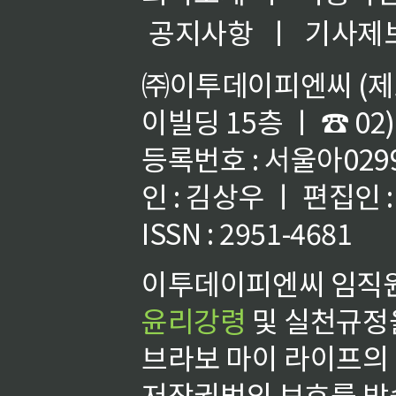
공지사항
ㅣ
기사제
㈜이투데이피엔씨 (제호
이빌딩 15층 ㅣ ☎ 02)
등록번호 : 서울아02992
인 : 김상우 ㅣ 편집인
ISSN : 2951-4681
이투데이피엔씨 임직원
윤리강령
및 실천규정을
브라보 마이 라이프의
저작권법의 보호를 받