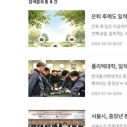
검색결과 총
6
건
은퇴 후에도 일하
은퇴 후 일은 지금까
번째 삶을 설계하는 과정이다. 은퇴를 앞뒀거나 회사를 나온 뒤 많
“이제 무슨 일을 해
2026-08-03 06:00
여전하다. 무엇보다 
폴리텍대학, 일하
한국폴리텍대학은 중장
해부터는 중장년 누구
게 개편하고, 교육 대상을 대폭 확대했다. 기존 
2025-07-04 10:06
을 재직 중인 근로자
서울시, 중장년
서울시가 전문대학과 손