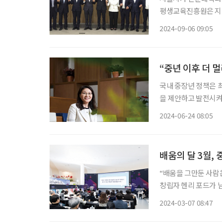
평생교육진흥원은 지난
서 시내 9개 전문대학
2024-09-06 09:05
이번 협약식에는 서
래
“중년 이후 더 
국내 중장년 정책은 
을 제안하고 발전시켜
시 중장년 정책의 태
2024-06-24 08:05
어들었을 즈음, 그는
배움의 달 3월, 
“배움을 그만둔 사람은
창립자 헨리 포드가 
지역마다, 기관마다 중
2024-03-07 08:47