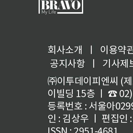
회사소개
ㅣ
이용약
공지사항
ㅣ
기사제
㈜이투데이피엔씨 (제호
이빌딩 15층 ㅣ ☎ 02)
등록번호 : 서울아02992
인 : 김상우 ㅣ 편집인
ISSN : 2951-4681