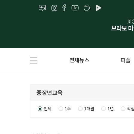
전체뉴스
피플
전체
1주
1개월
1년
직