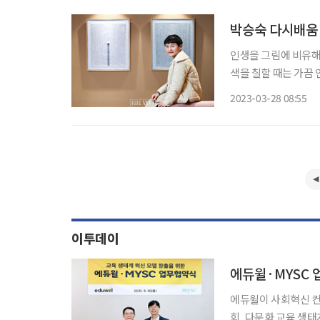
박승숙 다시배움 
인생을 그림에 비유해
색을 칠할 때는 가끔 
다워지는 순간도 있으
2023-03-28 08:55
탈선(?)을 즐기는 인
이투데이
에듀윌·MYSC 
에듀윌이 사회혁신 컨
회, 다문화 교육 생태