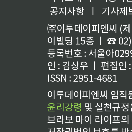
공지사항
ㅣ
기사제
㈜이투데이피엔씨 (제호
이빌딩 15층 ㅣ ☎ 02)
등록번호 : 서울아02992
인 : 김상우 ㅣ 편집인
ISSN : 2951-4681
이투데이피엔씨 임직원
윤리강령
및 실천규정을
브라보 마이 라이프의
저작권법의 보호를 받