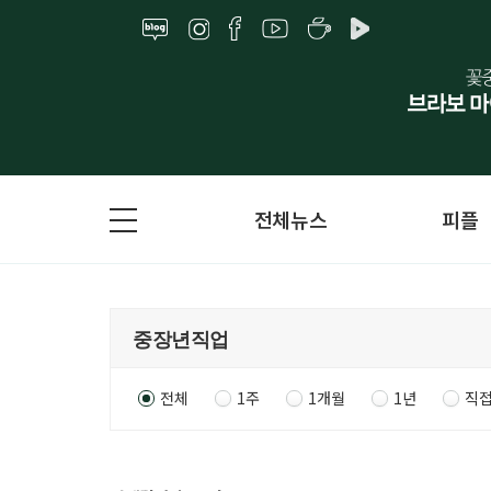
전체뉴스
피플
전체
1주
1개월
1년
직