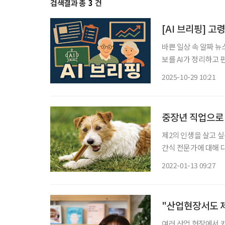
검색결과 총
3
건
[AI 브리핑] 
바쁜 일상 속 알짜 뉴
보를 AI가 정리하고 편집국 기자
위는 ‘돌봄’ 60세 
2025-10-29 10:21
하며, 농업을 제치고 
중장년 직업으로 
제2의 인생을 살고 
간식 전문가에 대해 다
운데 애견 간식을 만
2022-01-13 09:27
특히 살림을 오래 한 
"산업현장서도 
여러 산업 현장에서 