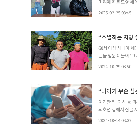
머리에 하트 모양 헤어
들에게 큰 인기를 끌었
2025-02-25 08:45
애’ 나애리와 함께. 
“소멸하는 지방 
60세 이상 시니어 
년을 앞둔 이들이 ‘그
트를 시작했다. 일본의 744개 지자체의 젊은 여성 인구가 2050년까지 절반 이하로 감소할 전
2024-10-29 08:50
망이다. 인구 급감으로
“나이가 무슨 상
여가란 일·가사 등 
퇴하면 집에서 잠을 자
브 시니어의 여가 보
2024-10-14 08:07