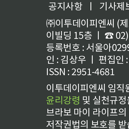
공지사항
ㅣ
기사제
㈜이투데이피엔씨 (제호
이빌딩 15층 ㅣ ☎ 02)
등록번호 : 서울아02992
인 : 김상우 ㅣ 편집인
ISSN : 2951-4681
이투데이피엔씨 임직원
윤리강령
및 실천규정을
브라보 마이 라이프의
저작권법의 보호를 받