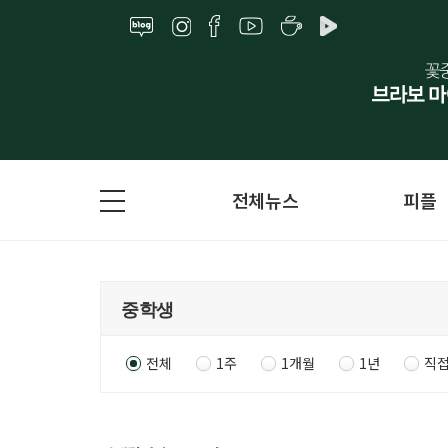
전체뉴스
피플
전체
1주
1개월
1년
직