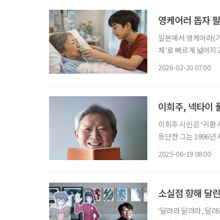
영케어러 돕자 팔
일본에서 영케어러(가
체’로 빠르게 넓어지고
담부터 가족 지원, 식
2026-02-20 07:00
눈에 띄는 시도는 ‘
이희주, 넥타이 
이희주 시인은 ‘귀환 
등단한 그는 1996년
있는 이유’가 나오기까
2025-06-19 08:00
맨’으로 살아온 현실이
소실점 향해 달린
‘달려라 달려라, 달려