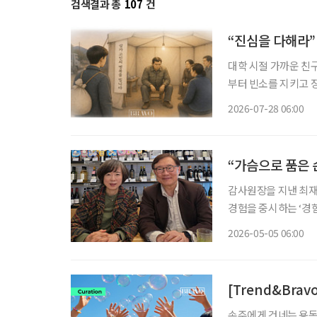
검색결과 총
107
건
“진심을 다해라”
대학 시절 가까운 친
부터 빈소를 지키고 장
버지는 말없이 내 등
2026-07-28 06:00
네 진심을 다해라. 
“가슴으로 품은
감사원장을 지낸 최재
경험을 중시하는 ‘경험
으며 손주 경제의 확장 가능성을 보여주고 
2026-05-05 06:00
것은 4월의 어느 목
[Trend&Bra
손주에게 건네는 용돈