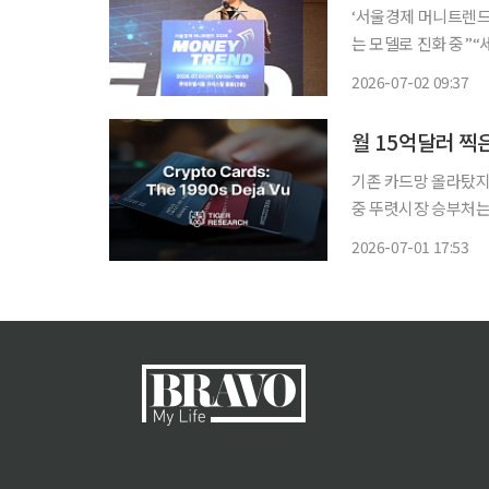
‘서울경제 머니트렌드 
는 모델로 진화 중”“세 가
격이 지속적인 하락세
2026-07-02 09:37
습이다. 지금의 크립
월 15억달러 찍
기존 카드망 올라탔지
중 뚜렷시장 승부처는 카드 발급보다 
러를 돌파했지만, 아
2026-07-01 17:53
다. 결제 규모는 빠