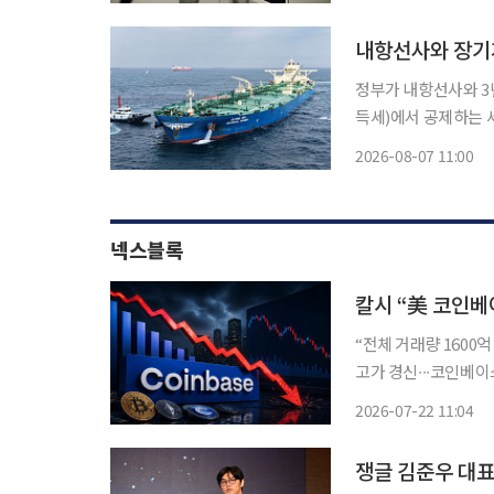
통신
내항선사와 장기
정부가 내항선사와 3
득세)에서 공제하는 
정적인 공급망을 구축하기 위한 조치다. 해양수산
2026-08-07 11:00
칙'을 정비해 내항 우
넥스블록
칼시 “美 코인베
“전체 거래량 1600억
고가 경신∙∙∙코인베이
실적보고서 발표 예정 올해 글로벌 증시는 인공지능(AI) 및 반도체 중심으로 흐르며 강
2026-07-22 11:04
보인다. 반면 가상자
쟁글 김준우 대표