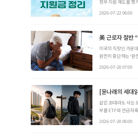
정부 지원 제도를 챙
부부 동반 및 가족 여
2026-07-22 06:00
움이 된다. 
美 근로자 절반 
미국의 직장인 가운데
완전히 중단하는 ‘완
일의 형태와 비중을 바꾸는 
2026-07-20 07:00
라이벤트(Thriven
[윤나래의 세대읽
같은 20대라도 사는 
부를 ETF와 연금저축
쪽은 월세와 생활비를 
2026-07-20 06:00
이 없다. SNS에서