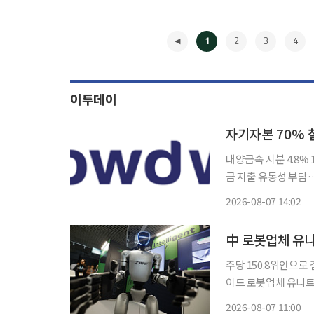
1
2
3
4
이투데이
대양금속 지분 4.8%
금 지출 유동성 부담…실질적 ‘제조
기자본의 70%가 넘
2026-08-07 14:02
경영에 나선다. 대양
◀
中 로봇업체 유니
주당 150.8위안으로 
이드 로봇업체 유니트리
정하면서 기업가치가 
2026-08-07 11:00