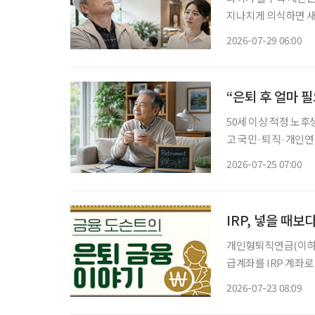
지나치게 의식하면 새
을 솔직하게 전하는 일까지 어려워진다. 직업과 역
2026-07-29 06:00
고, 모르는 것을 아
“은퇴 후 얼마 
50세 이상 적정 노후
고 국민·퇴직·개인연
의 생활비’ 계산 중요 100세 시대를 맞아 은퇴를 앞둔 중장년층의 가장 큰 고민 중 하나는 ‘노
2026-07-25 07:00
후에 한 달에 얼마가
IRP, 넣을 때보
개인형퇴직연금(이하 I
급계좌를 IRP 계좌
작했다. 또 연말정산 
2026-07-23 08:09
는 그저 목돈을 모아