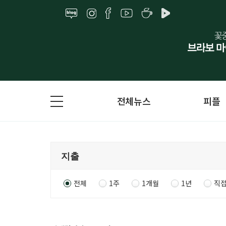
전체뉴스
피플
전체
1주
1개월
1년
직