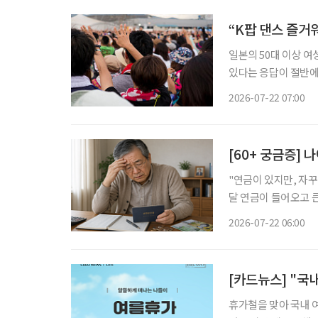
“K팝 댄스 즐거워
일본의 50대 이상 여
있다는 응답이 절반에
스마트폰 사용 능력을
2026-07-22 07:00
사례
[60+ 궁금증] 
"연금이 있지만, 자꾸 불안해요." 은퇴 후 가장 많이 큰 걱정은
달 연금이 들어오고 
고, 자녀에게 혹시 부담
2026-07-22 06:00
불안은 단순히 돈이 
[카드뉴스] "국
휴가철을 맞아 국내 