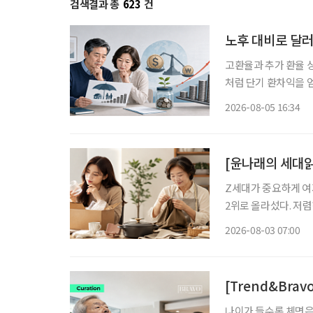
검색결과 총
623
건
노후 대비로 달러
고환율과 추가 환율 
처럼 단기 환차익을 얻
득과 유동성이 줄어드
2026-08-05 16:34
[윤나래의 세대읽
Z세대가 중요하게 여기
2위로 올라섰다. 저
싸게 샀다가 품질에 
2026-08-03 07:00
으로 계산하기 시작했다
[Trend&Bra
나이가 들수록 체면은