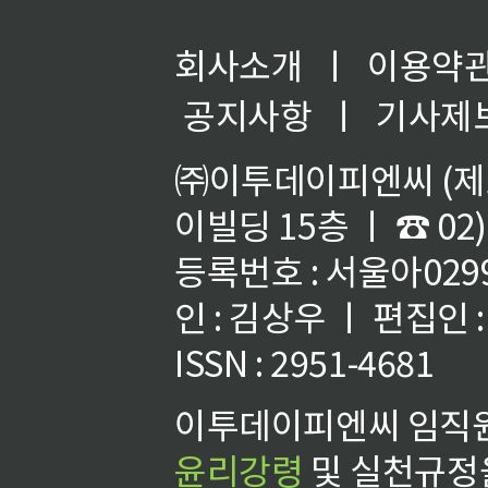
회사소개
ㅣ
이용약
공지사항
ㅣ
기사제
㈜이투데이피엔씨 (제호
이빌딩 15층 ㅣ ☎ 02)
등록번호 : 서울아02992
인 : 김상우 ㅣ 편집인
ISSN : 2951-4681
이투데이피엔씨 임직원
윤리강령
및 실천규정을