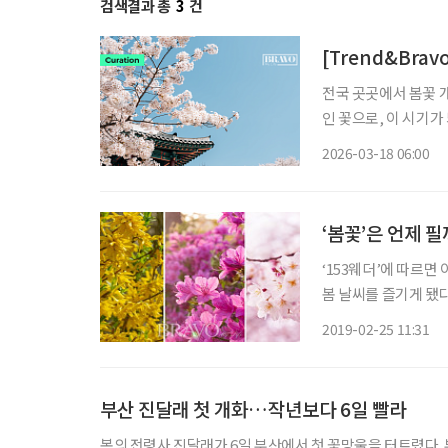
검색결과 총
3
건
[Trend&Bra
전국 곳곳에서 봄꽃 
인 꽃으로, 이 시기가
역별 기온 차이에 따
2026-03-18 06:00
‘봄꽃’은 언제 필
‘153웨더’에 따르면
봄 날씨를 즐기게 됐다. 봄꽃이
일, 작년보다 1~2일
2019-02-25 11:31
이동성고기압 영향을 
부산 진달래 첫 개화…작년보다 6일 빨라
봄의 전령사 진달래가 6일 부산에서 첫 꽃망울을 터트렸다. 부산기상청은 진달래 개화의 표준목으로 삼는 중구 대청동 복병산길의