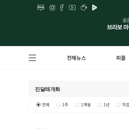
전체뉴스
피플
전체
1주
1개월
1년
직