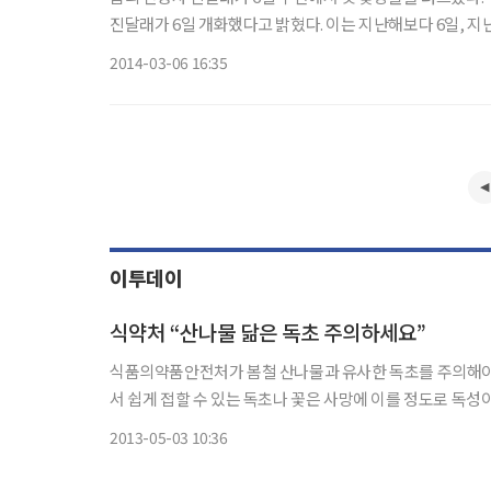
진달래가 6일 개화했다고 밝혔다. 이는 지난해보다 6일, 지난 10년간의 평년보다 13일 빠른 것이다. 개화가 빨랐던 것은 2월 부산의
평균기온이 영상 5.8도로 평년(4.9도)에 비해 0.9도, 작년(4.
2014-03-06 16:35
이투데이
식약처 “산나물 닮은 독초 주의하세요”
식품의약품안전처가 봄철 산나물과 유사한 독초를 주의해야 한다고 3일 밝혔다. 식약처에 따르면
서 쉽게 접할 수 있는 독초나 꽃은 사망에 이를 정도로 독성
독초는 여로, 동의나물 등이 있다. 여
2013-05-03 10:36