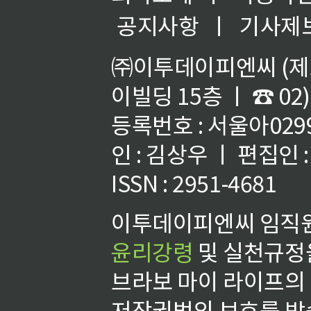
공지사항
ㅣ
기사제
㈜이투데이피엔씨 (제호
이빌딩 15층 ㅣ ☎ 02)
등록번호 : 서울아02992
인 : 김상우 ㅣ 편집인
ISSN : 2951-4681
이투데이피엔씨 임직원
윤리강령
및 실천규정을
브라보 마이 라이프의
저작권법의 보호를 받